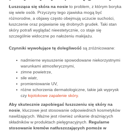
Łuszcząca się skóra na nosie
to problem, z którym boryka
się wiele osób. Przyczyny tego zjawiska mogą być
różnorodne, a objawy często obejmują uczucie suchości,
łuszczenie oraz pojawianie się drobnych grudek. Taki stan
skóry potrafi wyglądać nieestetycznie, co staje się
szczególnie widoczne po nałożeniu makijażu.
Czynniki wywołujące tę dolegliwość
są zróżnicowane:
nadmierne wysuszenie spowodowane niekorzystnymi
warunkami atmosferycznymi,
zimne powietrze,
sile wiatr,
promieniowanie UV,
różne schorzenia dermatologiczne, takie jak wyprysk
czy
łojotokowe zapalenie skóry
.
Aby skutecznie zapobiegać łuszczeniu się skóry na
nosie
, kluczowe jest stosowanie odpowiednich kosmetyków
nawilżających. Ważne jest również unikanie drażniących
składników w produktach pielęgnacyjnych.
Regularne
stosowanie kremów natłuszczających pomoże w