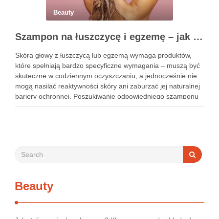
Beauty
Szampon na łuszczycę i egzemę – jak świadomie dobierać produkty przy wrażliwej skórze głowy?
Skóra głowy z łuszczycą lub egzemą wymaga produktów,
które spełniają bardzo specyficzne wymagania – muszą być
skuteczne w codziennym oczyszczaniu, a jednocześnie nie
mogą nasilać reaktywności skóry ani zaburzać jej naturalnej
bariery ochronnej. Poszukiwanie odpowiedniego szamponu
bywa dla wielu pacjentów procesem długim i frustrującym, bo
rynek jest pełen produktów deklarujących …
Beauty