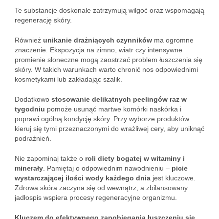
Te substancje doskonale zatrzymują wilgoć oraz wspomagają
regenerację skóry.
Również
unikanie drażniących czynników
ma ogromne
znaczenie. Ekspozycja na zimno, wiatr czy intensywne
promienie słoneczne mogą zaostrzać problem łuszczenia się
skóry. W takich warunkach warto chronić nos odpowiednimi
kosmetykami lub zakładając szalik.
Dodatkowo
stosowanie delikatnych peelingów raz w
tygodniu
pomoże usunąć martwe komórki naskórka i
poprawi ogólną kondycję skóry. Przy wyborze produktów
kieruj się tymi przeznaczonymi do wrażliwej cery, aby uniknąć
podrażnień.
Nie zapominaj także o
roli diety bogatej w witaminy i
minerały
. Pamiętaj o odpowiednim nawodnieniu –
picie
wystarczającej ilości wody każdego dnia
jest kluczowe.
Zdrowa skóra zaczyna się od wewnątrz, a zbilansowany
jadłospis wspiera procesy regeneracyjne organizmu.
Kluczem do efektywnego zapobiegania łuszczeniu się