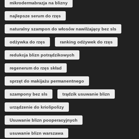
mikrodermabrazja na blizny
najlepsze serum do rzęs
naturalny szampon do włosów nawilżający bez sls
odżywka do rzęs
ranking odżywek do rzęs
redukcja blizn potrądzikowych
regenerum do rzęs skład
sprzęt do makijażu permanentnego
szampony bez sls
trądzik usuwanie blizn
urządzenie do kriolipolizy
Usuwanie blizn pooperacyjnych
usuwanie blizn warszawa