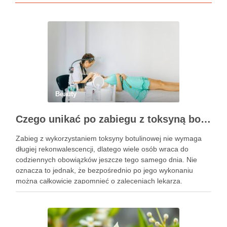
Beauty
Czego unikać po zabiegu z toksyną botulinową?
Zabieg z wykorzystaniem toksyny botulinowej nie wymaga
długiej rekonwalescencji, dlatego wiele osób wraca do
codziennych obowiązków jeszcze tego samego dnia. Nie
oznacza to jednak, że bezpośrednio po jego wykonaniu
można całkowicie zapomnieć o zaleceniach lekarza.
Pierwsze godziny i dni po zabiegu mają znaczenie dla
uzyskania oczekiwanego efektu oraz prawidłowego działania
…