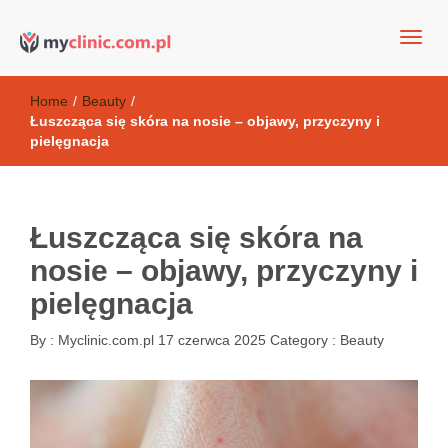
my clinic Kielce. naturalny krem do twarzy anti-age
Kosmetyki antyoksydacyjne
Home
/
Beauty
/
Łuszcząca się skóra na nosie – objawy, przyczyny i
pielęgnacja
Łuszcząca się skóra na
nosie – objawy, przyczyny i
pielęgnacja
By :
Myclinic.com.pl
17 czerwca 2025
Category :
Beauty