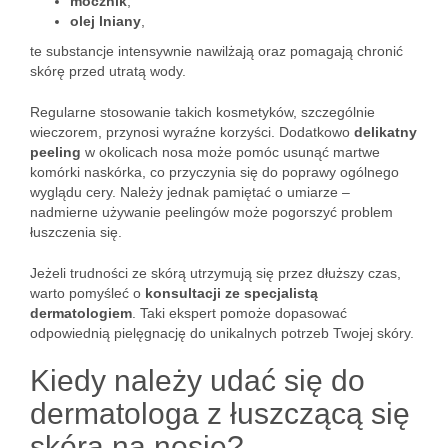
mocznik
,
olej lniany
,
te substancje intensywnie nawilżają oraz pomagają chronić
skórę przed utratą wody.
Regularne stosowanie takich kosmetyków, szczególnie
wieczorem, przynosi wyraźne korzyści. Dodatkowo
delikatny
peeling
w okolicach nosa może pomóc usunąć martwe
komórki naskórka, co przyczynia się do poprawy ogólnego
wyglądu cery. Należy jednak pamiętać o umiarze –
nadmierne używanie peelingów może pogorszyć problem
łuszczenia się.
Jeżeli trudności ze skórą utrzymują się przez dłuższy czas,
warto pomyśleć o
konsultacji ze specjalistą
dermatologiem
. Taki ekspert pomoże dopasować
odpowiednią pielęgnację do unikalnych potrzeb Twojej skóry.
Kiedy należy udać się do
dermatologa z łuszczącą się
skórą na nosie?