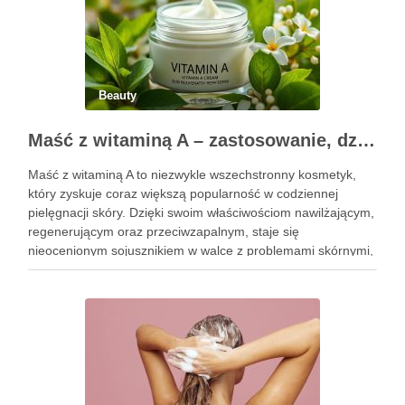
Beauty
Maść z witaminą A – zastosowanie, działanie i bezpieczeństwo stosowania
Maść z witaminą A to niezwykle wszechstronny kosmetyk,
który zyskuje coraz większą popularność w codziennej
pielęgnacji skóry. Dzięki swoim właściwościom nawilżającym,
regenerującym oraz przeciwzapalnym, staje się
nieocenionym sojusznikiem w walce z problemami skórnymi,
takimi jak zmarszczki, trądzik czy podrażnienia. Jej działanie
na skórę twarzy nie tylko poprawia jej teksturę, ale …