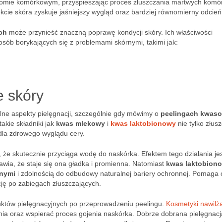
iomie komórkowym, przyspieszając proces złuszczania martwych komó
kcie skóra zyskuje jaśniejszy wygląd oraz bardziej równomierny odcień
ch
może przynieść znaczną poprawę kondycji skóry. Ich właściwości
sób borykających się z problemami skórnymi, takimi jak:
e skóry
ne aspekty pielęgnacji, szczególnie gdy mówimy o
peelingach kwas
akie składniki jak
kwas mlekowy
i
kwas laktobionowy
nie tylko złusz
 dla zdrowego wyglądu cery.
, że skutecznie przyciąga wodę do naskórka. Efektem tego działania je
awia, że staje się ona gładka i promienna. Natomiast
kwas laktobion
nymi
i zdolnością do odbudowy naturalnej bariery ochronnej. Pomaga 
cję po zabiegach złuszczających.
uktów pielęgnacyjnych po przeprowadzeniu peelingu.
Kosmetyki nawilż
ia oraz wspierać proces gojenia naskórka. Dobrze dobrana pielęgnacj