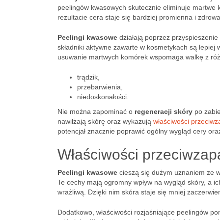
peelingów kwasowych skutecznie eliminuje martwe ko
rezultacie cera staje się bardziej promienna i zdrowa
Peelingi kwasowe
działają poprzez przyspieszenie
składniki aktywne zawarte w kosmetykach są lepiej 
usuwanie martwych komórek wspomaga walkę z różny
trądzik,
przebarwienia,
niedoskonałości.
Nie można zapominać o
regeneracji skóry
po zabie
nawilżają skórę oraz wykazują
właściwości przeciwz
potencjał znacznie poprawić ogólny wygląd cery ora
Właściwości przeciwzapa
Peelingi kwasowe
cieszą się dużym uznaniem ze w
Te cechy mają ogromny wpływ na wygląd skóry, a ich 
wrażliwą. Dzięki nim skóra staje się mniej zaczerwi
Dodatkowo, właściwości rozjaśniające peelingów pom