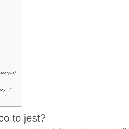
wasowych?
sowym?
o to jest?