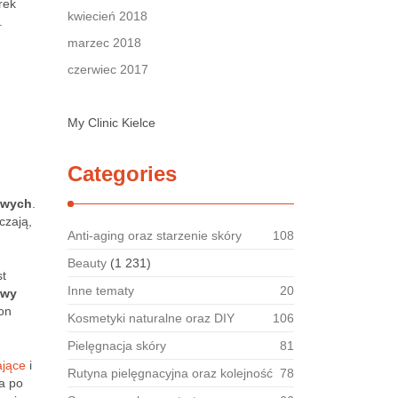
rek
kwiecień 2018
.
marzec 2018
czerwiec 2017
My Clinic Kielce
Categories
owych
.
czają,
Anti-aging oraz starzenie skóry
108
Beauty
(1 231)
st
Inne tematy
20
owy
on
Kosmetyki naturalne oraz DIY
106
Pielęgnacja skóry
81
ające
i
Rutyna pielęgnacyjna oraz kolejność
78
a po