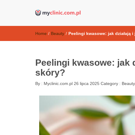
Kosmetyki ant
my clinic Kielce. naturalny krem do twarzy anti-age
Home
/
Beauty
/
Peelingi kwasowe: jak działają i
Peelingi kwasowe: jak d
skóry?
By :
Myclinic.com.pl
26 lipca 2025
Category :
Beauty