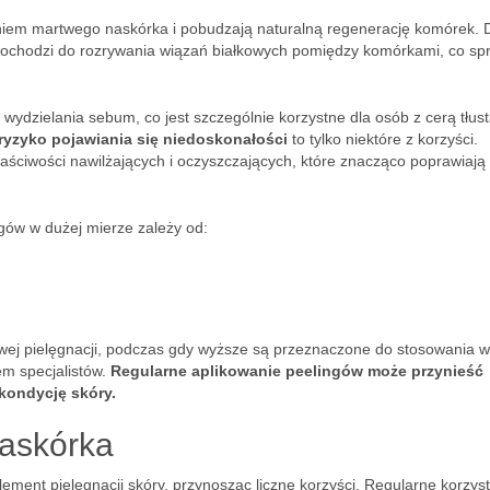
iem martwego naskórka i pobudzają naturalną regenerację komórek. D
 dochodzi do rozrywania wiązań białkowych pomiędzy komórkami, co sp
wydzielania sebum, co jest szczególnie korzystne dla osób z cerą tłust
 ryzyko pojawiania się niedoskonałości
to tylko niektóre z korzyści.
ściwości nawilżających i oczyszczających, które znacząco poprawiają
gów w dużej mierze zależy od:
wej pielęgnacji, podczas gdy wyższe są przeznaczone do stosowania w
m specjalistów.
Regularne aplikowanie peelingów może przynieść
kondycję skóry.
naskórka
lement pielęgnacji skóry, przynosząc liczne korzyści. Regularne korzyst