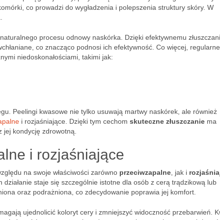
mórki, co prowadzi do wygładzenia i polepszenia struktury skóry. W
.
 naturalnego procesu odnowy naskórka. Dzięki efektywnemu złuszczan
wchłaniane, co znacząco podnosi ich efektywność. Co więcej, regularne
mi niedoskonałościami, takimi jak:
gu. Peelingi kwasowe nie tylko usuwają martwy naskórek, ale również
apalne
i rozjaśniające. Dzięki tym cechom
skuteczne złuszczanie
ma
z jej kondycję zdrowotną.
lne i rozjaśniające
zględu na swoje właściwości zarówno
przeciwzapalne
, jak i
rozjaśnia
działanie staje się szczególnie istotne dla osób z cerą trądzikową lub
eniona oraz podrażniona, co zdecydowanie poprawia jej komfort.
agają ujednolicić koloryt cery i zmniejszyć widoczność przebarwień. 