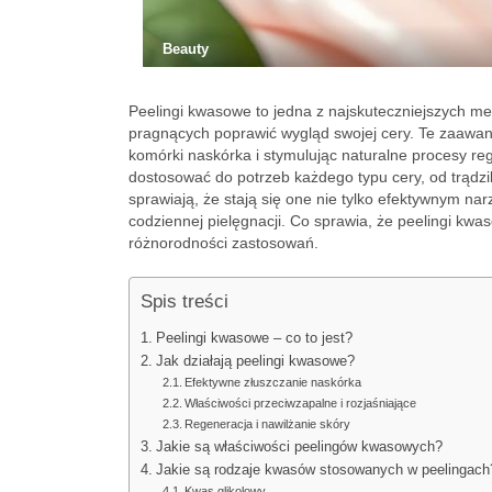
Beauty
Peelingi kwasowe to jedna z najskuteczniejszych me
pragnących poprawić wygląd swojej cery. Te zaawan
komórki naskórka i stymulując naturalne procesy re
dostosować do potrzeb każdego typu cery, od trądzik
sprawiają, że stają się one nie tylko efektywnym n
codziennej pielęgnacji. Co sprawia, że peelingi kwa
różnorodności zastosowań.
Spis treści
Peelingi kwasowe – co to jest?
Jak działają peelingi kwasowe?
Efektywne złuszczanie naskórka
Właściwości przeciwzapalne i rozjaśniające
Regeneracja i nawilżanie skóry
Jakie są właściwości peelingów kwasowych?
Jakie są rodzaje kwasów stosowanych w peelingach
Kwas glikolowy