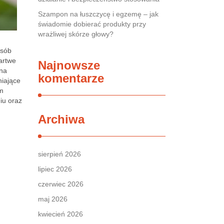
Szampon na łuszczycę i egzemę – jak
świadomie dobierać produkty przy
wrażliwej skórze głowy?
osób
artwe
Najnowsze
żna
komentarze
niające
em
iu oraz
Archiwa
sierpień 2026
lipiec 2026
czerwiec 2026
maj 2026
kwiecień 2026