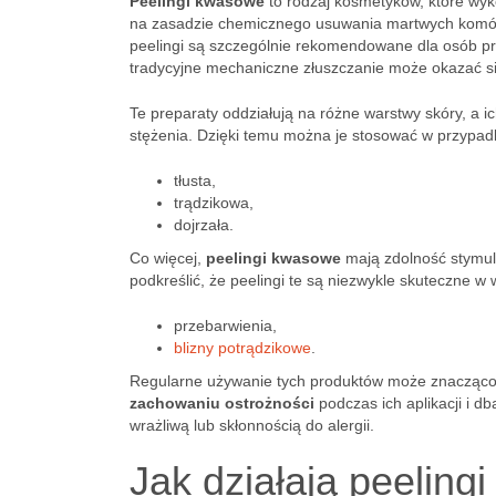
Peelingi kwasowe
to rodzaj kosmetyków, które wyk
na zasadzie chemicznego usuwania martwych komórek 
peelingi są szczególnie rekomendowane dla osób pre
tradycyjne mechaniczne złuszczanie może okazać się
Te preparaty oddziałują na różne warstwy skóry, a 
stężenia. Dzięki temu można je stosować w przypadk
tłusta,
trądzikowa,
dojrzała.
Co więcej,
peelingi kwasowe
mają zdolność stymul
podkreślić, że peelingi te są niezwykle skuteczne w 
przebarwienia,
blizny potrądzikowe
.
Regularne używanie tych produktów może znacząco w
zachowaniu ostrożności
podczas ich aplikacji i d
wrażliwą lub skłonnością do alergii.
Jak działają peelin