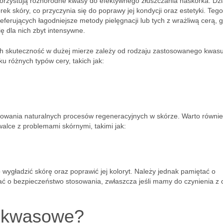
orzystują różnorodne kwasy do efektywnego złuszczania naskórka. Dzi
skóry, co przyczynia się do poprawy jej kondycji oraz estetyki. Tego
ferujących łagodniejsze metody pielęgnacji lub tych z wrażliwą cerą, 
 dla nich zbyt intensywne.
ich skuteczność w dużej mierze zależy od rodzaju zastosowanego kwasu
u różnych typów cery, takich jak:
owania naturalnych procesów regeneracyjnych w skórze. Warto równi
walce z problemami skórnymi, takimi jak:
ygładzić skórę oraz poprawić jej koloryt. Należy jednak pamiętać o
bać o bezpieczeństwo stosowania, zwłaszcza jeśli mamy do czynienia z 
gi kwasowe?