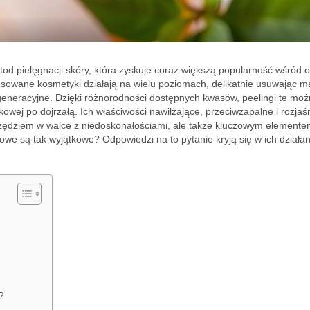
tod pielęgnacji skóry, która zyskuje coraz większą popularność wśród 
sowane kosmetyki działają na wielu poziomach, delikatnie usuwając m
generacyjne. Dzięki różnorodności dostępnych kwasów, peelingi te mo
owej po dojrzałą. Ich właściwości nawilżające, przeciwzapalne i rozjaś
arzędziem w walce z niedoskonałościami, ale także kluczowym element
sowe są tak wyjątkowe? Odpowiedzi na to pytanie kryją się w ich działan
?