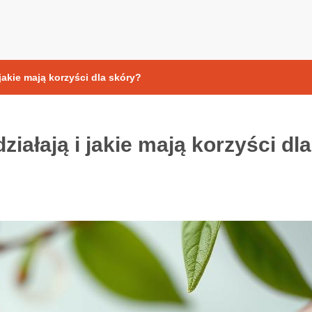
yoksydacyjne
 jakie mają korzyści dla skóry?
ziałają i jakie mają korzyści dla