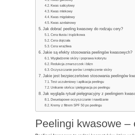
Kwas salicylowy
Kwas mlekowy
Kwas migdałowy
Kwas azelainowy
Jak dobrać peeling kwasowy do rodzaju cery?
Cera tłusta i trądzikowa
Cera dojrzała
Cera wrażliwa
Jakie są efekty stosowania peelingów kwasowych?
Wygładzenie skóry i poprawa kolorytu
Redukcja zmarszczek i blizn
Oczyszczanie porów i zmiękczenie skóry
Jakie jest bezpieczeństwo stosowania peelingów k
Test uczuleniowy i aplikacja peelingu
Unikanie słońca i pielęgnacja po peelingu
Jak wygląda rytuał pielęgnacyjny z peelingiem kwa
Dwuetapowe oczyszczanie i nawilżanie
Kremy z filtrem SPF 50 po peelingu
Peelingi kwasowe – c