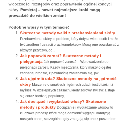
widoczności rozstępów oraz poprawienie ogólnej kondycji
skóry.
Pamiętaj – nawet najmniejsze kroki mogą
prowadzić do wielkich zmian!
Podobne wpisy w tym temacie:
Skuteczne metody walki z przebarwieniami skóry
Przebarwienia skóry to problem, który dotyka wiele osób i może
być źródłem frustracji oraz kompleksów. Mogą one powstawać z
różnych przyczyn, od...
Jak poprawić zarost? Skuteczne metody i
pielęgnacja
Jak poprawić zarost? – Wprowadzenie do
pielęgnacji zarostu Każdy mężczyzna, który marzy o gęstej i
zadbanej brodzie, z pewnością zastanawia się, jak...
Jak ujędrnić uda? Skuteczne metody na jędrność
skóry
Marzenie o smukłych i jędrnych udach jest bliżej, niż
myślisz. W dzisiejszych czasach, kiedy zdrowy styl życia staje
się coraz bardziej popularny,...
Jak dociążać i wygładzać włosy? Skuteczne
metody i produkty
Dociążanie i wygładzanie włosów to
kluczowe procesy, które mogą odmienić wygląd i kondycję
naszych pasm, szczególnie gdy zmagają się one z puszeniem...