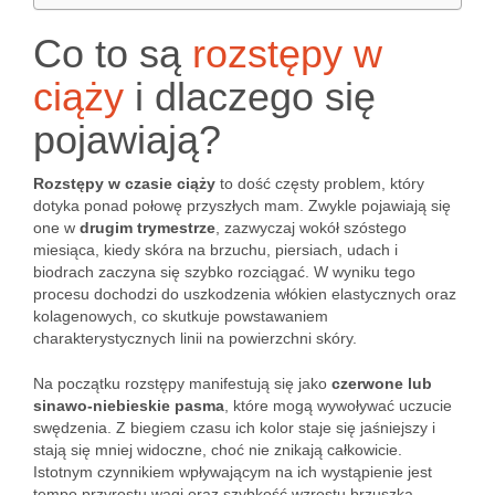
Co to są
rozstępy w
ciąży
i dlaczego się
pojawiają?
Rozstępy w czasie ciąży
to dość częsty problem, który
dotyka ponad połowę przyszłych mam. Zwykle pojawiają się
one w
drugim trymestrze
, zazwyczaj wokół szóstego
miesiąca, kiedy skóra na brzuchu, piersiach, udach i
biodrach zaczyna się szybko rozciągać. W wyniku tego
procesu dochodzi do uszkodzenia włókien elastycznych oraz
kolagenowych, co skutkuje powstawaniem
charakterystycznych linii na powierzchni skóry.
Na początku rozstępy manifestują się jako
czerwone lub
sinawo-niebieskie pasma
, które mogą wywoływać uczucie
swędzenia. Z biegiem czasu ich kolor staje się jaśniejszy i
stają się mniej widoczne, choć nie znikają całkowicie.
Istotnym czynnikiem wpływającym na ich wystąpienie jest
tempo przyrostu wagi oraz szybkość wzrostu brzuszka