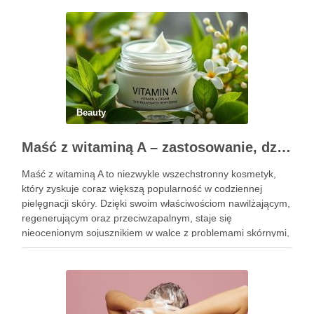
uzyskania oczekiwanego efektu oraz prawidłowego działania
…
Beauty
Maść z witaminą A – zastosowanie, działanie i bezpieczeństwo stosowania
Maść z witaminą A to niezwykle wszechstronny kosmetyk,
który zyskuje coraz większą popularność w codziennej
pielęgnacji skóry. Dzięki swoim właściwościom nawilżającym,
regenerującym oraz przeciwzapalnym, staje się
nieocenionym sojusznikiem w walce z problemami skórnymi,
takimi jak zmarszczki, trądzik czy podrażnienia. Jej działanie
na skórę twarzy nie tylko poprawia jej teksturę, ale …