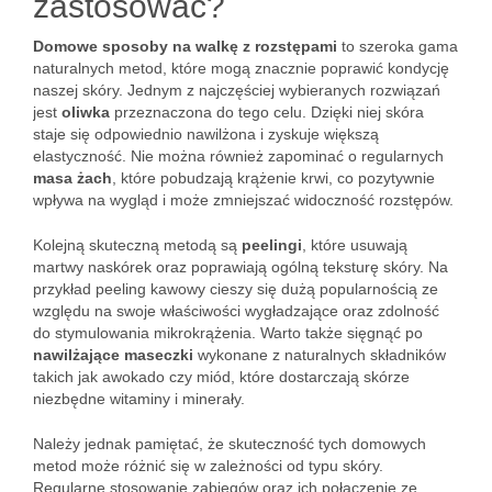
zastosować?
Domowe sposoby na walkę z rozstępami
to szeroka gama
naturalnych metod, które mogą znacznie poprawić kondycję
naszej skóry. Jednym z najczęściej wybieranych rozwiązań
jest
oliwka
przeznaczona do tego celu. Dzięki niej skóra
staje się odpowiednio nawilżona i zyskuje większą
elastyczność. Nie można również zapominać o regularnych
masa żach
, które pobudzają krążenie krwi, co pozytywnie
wpływa na wygląd i może zmniejszać widoczność rozstępów.
Kolejną skuteczną metodą są
peelingi
, które usuwają
martwy naskórek oraz poprawiają ogólną teksturę skóry. Na
przykład peeling kawowy cieszy się dużą popularnością ze
względu na swoje właściwości wygładzające oraz zdolność
do stymulowania mikrokrążenia. Warto także sięgnąć po
nawilżające maseczki
wykonane z naturalnych składników
takich jak awokado czy miód, które dostarczają skórze
niezbędne witaminy i minerały.
Należy jednak pamiętać, że skuteczność tych domowych
metod może różnić się w zależności od typu skóry.
Regularne stosowanie zabiegów oraz ich połączenie ze