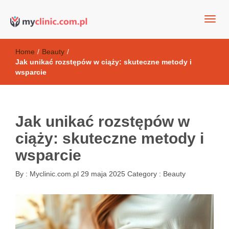
my clinic Kielce. naturalny krem do twarzy anti-age
Kosmetyki antyoksydacyjne
Home
/
Beauty
/
Jak unikać rozstępów w ciąży: skuteczne metody i
wsparcie
Jak unikać rozstępów w
ciąży: skuteczne metody i
wsparcie
By :
Myclinic.com.pl
29 maja 2025
Category :
Beauty