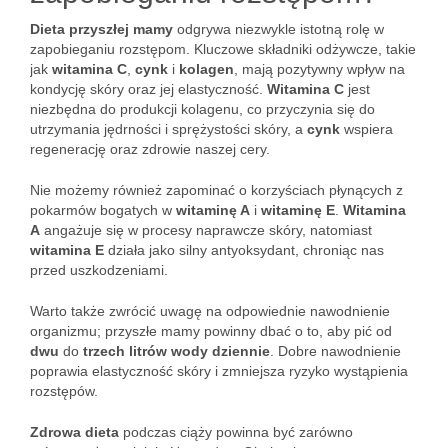
Dieta przyszłej mamy
odgrywa niezwykle istotną rolę w
zapobieganiu rozstępom. Kluczowe składniki odżywcze, takie
jak
witamina C
,
cynk
i
kolagen
, mają pozytywny wpływ na
kondycję skóry oraz jej elastyczność.
Witamina C
jest
niezbędna do produkcji kolagenu, co przyczynia się do
utrzymania jędrności i sprężystości skóry, a
cynk
wspiera
regenerację oraz zdrowie naszej cery.
Nie możemy również zapominać o korzyściach płynących z
pokarmów bogatych w
witaminę A
i
witaminę E
.
Witamina
A
angażuje się w procesy naprawcze skóry, natomiast
witamina E
działa jako silny antyoksydant, chroniąc nas
przed uszkodzeniami.
Warto także zwrócić uwagę na odpowiednie nawodnienie
organizmu; przyszłe mamy powinny dbać o to, aby pić od
dwu
do
trzech litrów wody dziennie
. Dobre nawodnienie
poprawia elastyczność skóry i zmniejsza ryzyko wystąpienia
rozstępów.
Zdrowa dieta
podczas ciąży powinna być zarówno