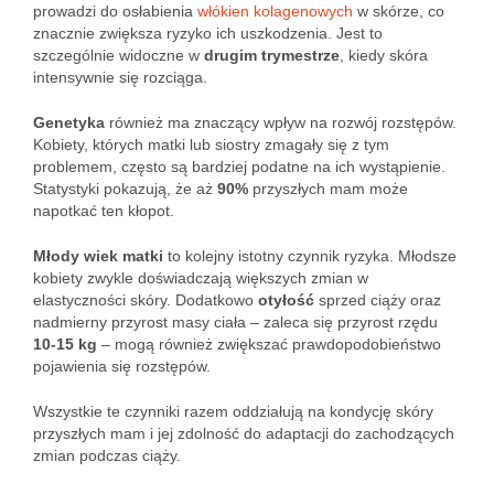
prowadzi do osłabienia
włókien kolagenowych
w skórze, co
znacznie zwiększa ryzyko ich uszkodzenia. Jest to
szczególnie widoczne w
drugim trymestrze
, kiedy skóra
intensywnie się rozciąga.
Genetyka
również ma znaczący wpływ na rozwój rozstępów.
Kobiety, których matki lub siostry zmagały się z tym
problemem, często są bardziej podatne na ich wystąpienie.
Statystyki pokazują, że aż
90%
przyszłych mam może
napotkać ten kłopot.
Młody wiek matki
to kolejny istotny czynnik ryzyka. Młodsze
kobiety zwykle doświadczają większych zmian w
elastyczności skóry. Dodatkowo
otyłość
sprzed ciąży oraz
nadmierny przyrost masy ciała – zaleca się przyrost rzędu
10-15 kg
– mogą również zwiększać prawdopodobieństwo
pojawienia się rozstępów.
Wszystkie te czynniki razem oddziałują na kondycję skóry
przyszłych mam i jej zdolność do adaptacji do zachodzących
zmian podczas ciąży.