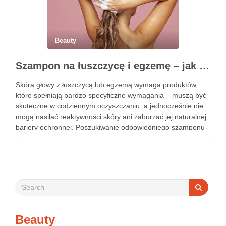
Beauty
Szampon na łuszczycę i egzemę – jak świadomie dobierać produkty przy wrażliwej skórze głowy?
Skóra głowy z łuszczycą lub egzemą wymaga produktów,
które spełniają bardzo specyficzne wymagania – muszą być
skuteczne w codziennym oczyszczaniu, a jednocześnie nie
mogą nasilać reaktywności skóry ani zaburzać jej naturalnej
bariery ochronnej. Poszukiwanie odpowiedniego szamponu
bywa dla wielu pacjentów procesem długim i frustrującym, bo
rynek jest pełen produktów deklarujących …
Beauty