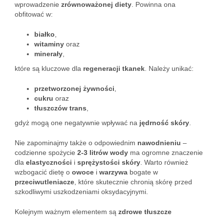
wprowadzenie
zrównoważonej diety
. Powinna ona
obfitować w:
białko
,
witaminy
oraz
minerały
,
które są kluczowe dla
regeneracji tkanek
. Należy unikać:
przetworzonej żywności
,
cukru
oraz
tłuszczów trans
,
gdyż mogą one negatywnie wpływać na
jędrność skóry
.
Nie zapominajmy także o odpowiednim
nawodnieniu
–
codzienne spożycie
2-3 litrów wody
ma ogromne znaczenie
dla
elastyczności
i
sprężystości skóry
. Warto również
wzbogacić dietę o
owoce
i
warzywa
bogate w
przeciwutleniacze
, które skutecznie chronią skórę przed
szkodliwymi uszkodzeniami oksydacyjnymi.
Kolejnym ważnym elementem są
zdrowe tłuszcze