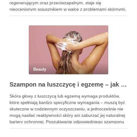
regenerującym oraz przeciwzapalnym, staje się
nieocenionym sojusznikiem w walce z problemami skórnymi,
takimi jak zmarszczki, trądzik czy podrażnienia. Jej działanie
na skórę twarzy nie tylko poprawia jej teksturę, ale …
Beauty
Szampon na łuszczycę i egzemę – jak świadomie dobierać produkty przy wrażliwej skórze głowy?
Skóra głowy z łuszczycą lub egzemą wymaga produktów,
które spełniają bardzo specyficzne wymagania – muszą być
skuteczne w codziennym oczyszczaniu, a jednocześnie nie
mogą nasilać reaktywności skóry ani zaburzać jej naturalnej
bariery ochronnej. Poszukiwanie odpowiedniego szamponu
bywa dla wielu pacjentów procesem długim i frustrującym, bo
rynek jest pełen produktów deklarujących …