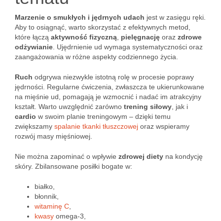
Marzenie o smukłych i jędrnych udach
jest w zasięgu ręki.
Aby to osiągnąć, warto skorzystać z efektywnych metod,
które łączą
aktywność fizyczną
,
pielęgnację
oraz
zdrowe
odżywianie
. Ujędrnienie ud wymaga systematyczności oraz
zaangażowania w różne aspekty codziennego życia.
Ruch
odgrywa niezwykle istotną rolę w procesie poprawy
jędrności. Regularne ćwiczenia, zwłaszcza te ukierunkowane
na mięśnie ud, pomagają je wzmocnić i nadać im atrakcyjny
kształt. Warto uwzględnić zarówno
trening siłowy
, jak i
cardio
w swoim planie treningowym – dzięki temu
zwiększamy
spalanie tkanki tłuszczowej
oraz wspieramy
rozwój masy mięśniowej.
Nie można zapominać o wpływie
zdrowej diety
na kondycję
skóry. Zbilansowane posiłki bogate w:
białko,
błonnik,
witaminę C
,
kwasy
omega-3,