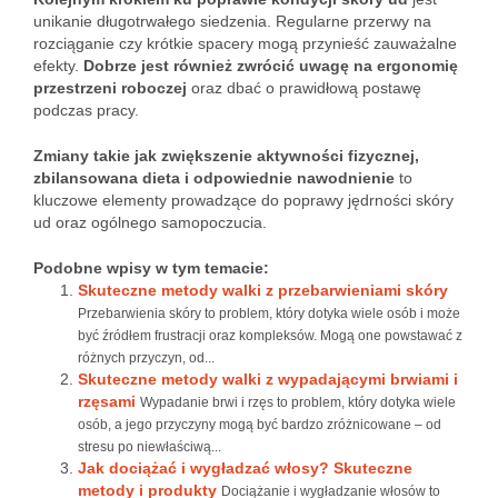
unikanie długotrwałego siedzenia. Regularne przerwy na
rozciąganie czy krótkie spacery mogą przynieść zauważalne
efekty.
Dobrze jest również zwrócić uwagę na ergonomię
przestrzeni roboczej
oraz dbać o prawidłową postawę
podczas pracy.
Zmiany takie jak zwiększenie aktywności fizycznej,
zbilansowana dieta i odpowiednie nawodnienie
to
kluczowe elementy prowadzące do poprawy jędrności skóry
ud oraz ogólnego samopoczucia.
Podobne wpisy w tym temacie:
Skuteczne metody walki z przebarwieniami skóry
Przebarwienia skóry to problem, który dotyka wiele osób i może
być źródłem frustracji oraz kompleksów. Mogą one powstawać z
różnych przyczyn, od...
Skuteczne metody walki z wypadającymi brwiami i
rzęsami
Wypadanie brwi i rzęs to problem, który dotyka wiele
osób, a jego przyczyny mogą być bardzo zróżnicowane – od
stresu po niewłaściwą...
Jak dociążać i wygładzać włosy? Skuteczne
metody i produkty
Dociążanie i wygładzanie włosów to