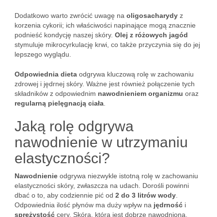
Dodatkowo warto zwrócić uwagę na
oligosacharydy
z
korzenia cykorii; ich właściwości napinające mogą znacznie
podnieść kondycję naszej skóry.
Olej z różowych jagód
stymuluje mikrocyrkulację krwi, co także przyczynia się do jej
lepszego wyglądu.
Odpowiednia dieta
odgrywa kluczową rolę w zachowaniu
zdrowej i jędrnej skóry. Ważne jest również połączenie tych
składników z odpowiednim
nawodnieniem organizmu
oraz
regularną pielęgnacją ciała
.
Jaką rolę odgrywa
nawodnienie w utrzymaniu
elastyczności?
Nawodnienie
odgrywa niezwykle istotną rolę w zachowaniu
elastyczności skóry, zwłaszcza na udach. Dorośli powinni
dbać o to, aby codziennie pić od
2 do 3 litrów wody
.
Odpowiednia ilość płynów ma duży wpływ na
jędrność
i
sprężystość
cery. Skóra, która jest dobrze nawodniona,