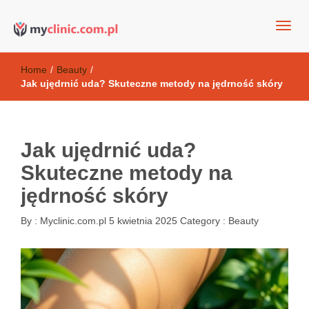
my clinic Kielce. naturalny krem do twarzy anti-age
Kosmetyki antyoksydacyjne
Home
/
Beauty
/
Jak ujędrnić uda? Skuteczne metody na jędrność skóry
Jak ujędrnić uda?
Skuteczne metody na
jędrność skóry
By :
Myclinic.com.pl
5 kwietnia 2025
Category :
Beauty