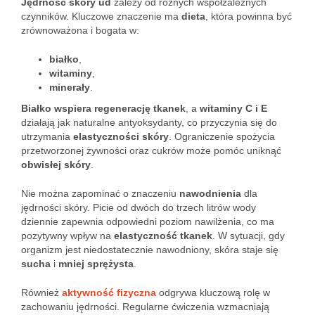
Jędrność skóry ud
zależy od różnych współzależnych
czynników. Kluczowe znaczenie ma
dieta
, która powinna być
zrównoważona i bogata w:
białko
,
witaminy
,
minerały
.
Białko wspiera regenerację tkanek
, a
witaminy C i E
działają jak naturalne antyoksydanty, co przyczynia się do
utrzymania
elastyczności skóry
. Ograniczenie spożycia
przetworzonej żywności oraz cukrów może pomóc uniknąć
obwisłej skóry
.
Nie można zapominać o znaczeniu
nawodnienia
dla
jędrności skóry. Picie od dwóch do trzech litrów wody
dziennie zapewnia odpowiedni poziom nawilżenia, co ma
pozytywny wpływ na
elastyczność tkanek
. W sytuacji, gdy
organizm jest niedostatecznie nawodniony, skóra staje się
sucha
i
mniej sprężysta
.
Również
aktywność fizyczna
odgrywa kluczową rolę w
zachowaniu jędrności. Regularne ćwiczenia wzmacniają