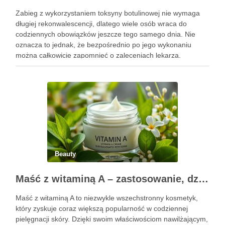
Zabieg z wykorzystaniem toksyny botulinowej nie wymaga
długiej rekonwalescencji, dlatego wiele osób wraca do
codziennych obowiązków jeszcze tego samego dnia. Nie
oznacza to jednak, że bezpośrednio po jego wykonaniu
można całkowicie zapomnieć o zaleceniach lekarza.
Pierwsze godziny i dni po zabiegu mają znaczenie dla
uzyskania oczekiwanego efektu oraz prawidłowego działania
…
Beauty
Maść z witaminą A – zastosowanie, działanie i bezpieczeństwo stosowania
Maść z witaminą A to niezwykle wszechstronny kosmetyk,
który zyskuje coraz większą popularność w codziennej
pielęgnacji skóry. Dzięki swoim właściwościom nawilżającym,