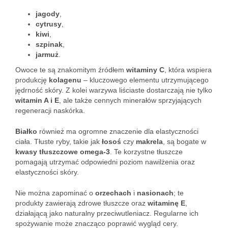
jagody
,
cytrusy
,
kiwi
,
szpinak
,
jarmuż
.
Owoce te są znakomitym źródłem
witaminy C
, która wspiera
produkcję
kolagenu
– kluczowego elementu utrzymującego
jędrność skóry. Z kolei warzywa liściaste dostarczają nie tylko
witamin A i E
, ale także cennych minerałów sprzyjających
regeneracji naskórka.
Białko
również ma ogromne znaczenie dla elastyczności
ciała. Tłuste ryby, takie jak
łosoś
czy
makrela
, są bogate w
kwasy tłuszczowe omega-3
. Te korzystne tłuszcze
pomagają utrzymać odpowiedni poziom nawilżenia oraz
elastyczności skóry.
Nie można zapominać o
orzechach
i
nasionach
; te
produkty zawierają zdrowe tłuszcze oraz
witaminę E
,
działającą jako naturalny przeciwutleniacz. Regularne ich
spożywanie może znacząco poprawić wygląd cery.