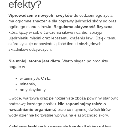
efekty?
Wprowadzenie nowych nawyków
do codziennego życia
ma ogromne znaczenie dla poprawy jędrności skóry ud oraz
ogólnego stanu zdrowia.
Regularna aktywność fizyczna
,
która łączy w sobie ćwiczenia siłowe i cardio, sprzyja
ujędrnieniu mięśni oraz lepszemu krążeniu krwi. Dzięki temu
skóra zyskuje odpowiednią ilość tlenu i niezbędnych
składników odżywczych.
Nie mniej istotna jest dieta
. Warto sięgać po produkty
bogate w:
witaminy A, C i E,
minerały,
antyoksydanty.
Owoce, warzywa oraz pełnoziarniste zboża powinny stanowić
podstawę każdego posiłku.
Nie zapominajmy także o
nawadnianiu organizmu;
picie co najmniej dwóch litrów
wody dziennie korzystnie wpływa na elastyczność skóry.
Kolejnym krokiem ku poprawie kondycji skóry ud
jest