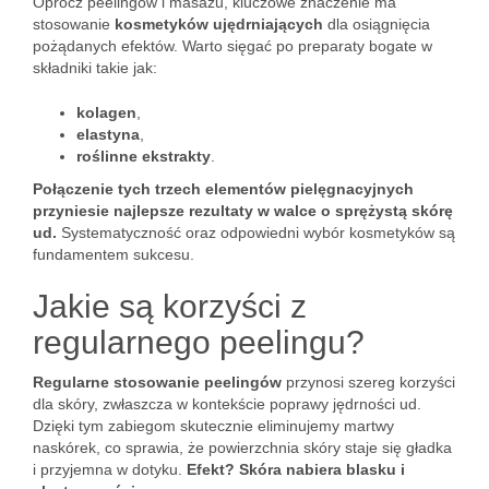
Oprócz peelingów i masażu, kluczowe znaczenie ma
stosowanie
kosmetyków ujędrniających
dla osiągnięcia
pożądanych efektów. Warto sięgać po preparaty bogate w
składniki takie jak:
kolagen
,
elastyna
,
roślinne ekstrakty
.
Połączenie tych trzech elementów pielęgnacyjnych
przyniesie najlepsze rezultaty w walce o sprężystą skórę
ud.
Systematyczność oraz odpowiedni wybór kosmetyków są
fundamentem sukcesu.
Jakie są korzyści z
regularnego peelingu?
Regularne stosowanie peelingów
przynosi szereg korzyści
dla skóry, zwłaszcza w kontekście poprawy jędrności ud.
Dzięki tym zabiegom skutecznie eliminujemy martwy
naskórek, co sprawia, że powierzchnia skóry staje się gładka
i przyjemna w dotyku.
Efekt? Skóra nabiera blasku i