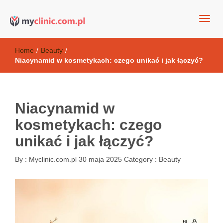
my clinic Kielce. naturalny krem do twarzy anti-age
Kosmetyki antyoksydacyjne
Home
/
Beauty
/
Niacynamid w kosmetykach: czego unikać i jak łączyć?
Niacynamid w
kosmetykach: czego
unikać i jak łączyć?
By :
Myclinic.com.pl
30 maja 2025
Category :
Beauty