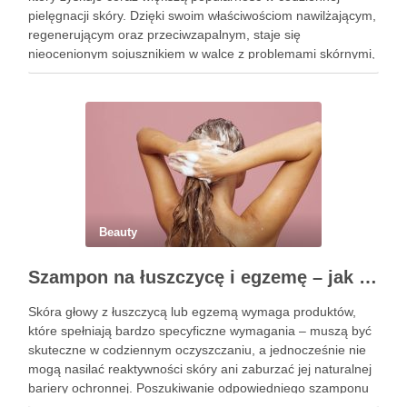
pielęgnacji skóry. Dzięki swoim właściwościom nawilżającym,
regenerującym oraz przeciwzapalnym, staje się
nieocenionym sojusznikiem w walce z problemami skórnymi,
takimi jak zmarszczki, trądzik czy podrażnienia. Jej działanie
na skórę twarzy nie tylko poprawia jej teksturę, ale …
Beauty
Szampon na łuszczycę i egzemę – jak świadomie dobierać produkty przy wrażliwej skórze głowy?
Skóra głowy z łuszczycą lub egzemą wymaga produktów,
które spełniają bardzo specyficzne wymagania – muszą być
skuteczne w codziennym oczyszczaniu, a jednocześnie nie
mogą nasilać reaktywności skóry ani zaburzać jej naturalnej
bariery ochronnej. Poszukiwanie odpowiedniego szamponu