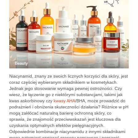
Beauty
Niacynamid, znany ze swoich licznych korzyści dla skóry, jest
coraz częściej wybieranym składnikiem w kosmetykach.
Jednak jego stosowanie wymaga pewnej ostrożności. Czy
wiesz, że łączenie go z niektórymi substancjami, takimi jak
kwas askorbinowy czy
kwasy AHA
/BHA, może prowadzić do
podrażnień i obniżenia skuteczności działania? Różnice w pH
mogą zakłócać naturalną barierę ochronną skóry, co
sprawia, że znajomość przeciwwskazań jest kluczowa dla
uzyskania optymalnych efektów pielęgnacyjnych.
Odpowiednie kombinacje niacynamidu z innymi składnikami
mogą natomiast wspierać procesy naprawcze i poprawić