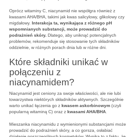
Oprócz witaminy C, niacynamid nie współgra również z
kwasami AHA/BHA, takimi jak kwas salicylowy, glikolowy czy
migdałowy.
Interakcja ta, wynikająca z różnego pH
wspomnianych substancji, może prowadzić do
podrażnień skóry.
Dlatego, aby uniknąć potencjalnych
problemów, rekomenduje się stosowanie tych składników
oddzielnie, w różnych porach dnia lub w różne dni.
Które składniki unikać w
połączeniu z
niacynamidem?
Niacynamid jest ceniony za swoje właściwości, ale nie lubi
towarzystwa niektórych składników aktywnych. Szczególnie
warto unikać łączenia go z
kwasem askorbinowym
(czyli
popularną witaminą C) oraz z
kwasami AHA/BHA
.
Mieszanka niacynamidu z wymienionymi substancjami może
prowadzić do podrażnień skóry, a co gorsza, osłabiać
działanie poszczególnych kosmetyków. Wynika to z faktu, że