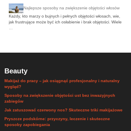
Najlepsze sposoby na zwiększenie objętości włosów
Każdy, kto marzy o bujnych i pełnych objętości włosach, wie,
jak frustrujące może być ich osłabienie i brak objętości. Wiele
…
Beauty
Makijaż do pracy – jak osiągnąć profesjonalny i naturalny
wygląd?
Sposoby na zwiększenie objętości ust bez inwazyjnych
zabiegów
Jak zatuszować czerwony nos? Skuteczne triki makijażowe
Pryszcze podskórne: przyczyny, leczenie i skuteczne
sposoby zapobiegania