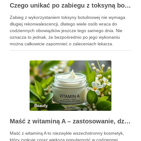
Czego unikać po zabiegu z toksyną botulinową?
Zabieg z wykorzystaniem toksyny botulinowej nie wymaga
długiej rekonwalescencji, dlatego wiele osób wraca do
codziennych obowiązków jeszcze tego samego dnia. Nie
oznacza to jednak, że bezpośrednio po jego wykonaniu
można całkowicie zapomnieć o zaleceniach lekarza.
Pierwsze godziny i dni po zabiegu mają znaczenie dla
uzyskania oczekiwanego efektu oraz prawidłowego działania
…
Beauty
Maść z witaminą A – zastosowanie, działanie i bezpieczeństwo stosowania
Maść z witaminą A to niezwykle wszechstronny kosmetyk,
który zyskuje coraz większą popularność w codziennej