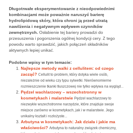
Długotrwałe eksperymentowanie z nieodpowiednimi
kombinacjami może poważnie naruszyć barierę
hydrolipidową skóry, która chroni ją przed utratą
nawilżenia i negatywnym wpływem czynników
zewnętrznych.
Osłabienie tej bariery prowadzi do
przesuszenia i pogorszenia ogólnej kondycji cery. Z tego
powodu warto sprawdzić, jakich połączeń składników
aktywnych lepiej unikać.
Podobne wpisy w tym temacie:
Najlepsze metody walki z cellulitem: od czego
zacząć?
Cellulit to problem, który dotyka wiele osób,
niezależnie od wieku czy typu sylwetki. Nierównomierne
rozmieszczenie tkanki tłuszczowej nie tylko wpływa na wygląd...
Pędzel wachlarzowy – wszechstronny w
kosmetykach i malarstwie
Pędzel wachlarzowy to
niezwykle wszechstronne narzędzie, które znajduje swoje
miejsce zarówno w kosmetykach, jak i w malarstwie. Jego
unikalny kształt i rozłożyste...
Arbutyna w kosmetykach: Jak działa i jakie ma
właściwości?
Arbutyna to naturalny związek chemiczny,