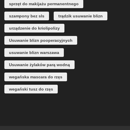
sprzęt do makijażu permanentnego
szampony bez sls
trądzik usuwanie blizn
urządzenie do kriolipolizy
Usuwanie blizn pooperacyjnych
usuwanie blizn warszawa
Usuwanie żylaków parą wodną
wegańska mascara do rzęs
wegański tusz do rzęs