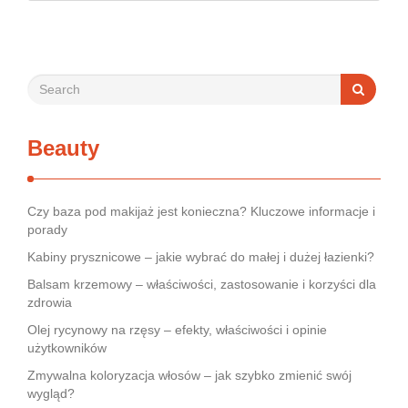
bywa dla wielu pacjentów procesem długim i frustrującym, bo
rynek jest pełen produktów deklarujących …
Beauty
Czy baza pod makijaż jest konieczna? Kluczowe informacje i
porady
Kabiny prysznicowe – jakie wybrać do małej i dużej łazienki?
Balsam krzemowy – właściwości, zastosowanie i korzyści dla
zdrowia
Olej rycynowy na rzęsy – efekty, właściwości i opinie
użytkowników
Zmywalna koloryzacja włosów – jak szybko zmienić swój
wygląd?