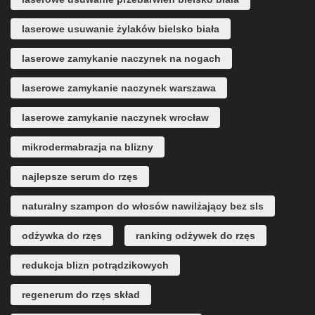
laserowe usuwanie żylaków bielsko biała
laserowe zamykanie naczynek na nogach
laserowe zamykanie naczynek warszawa
laserowe zamykanie naczynek wrocław
mikrodermabrazja na blizny
najlepsze serum do rzęs
naturalny szampon do włosów nawilżający bez sls
odżywka do rzęs
ranking odżywek do rzęs
redukcja blizn potrądzikowych
regenerum do rzęs skład