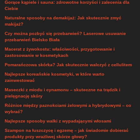
Gorące kąpiele i sauna: zdrowotne korzyści i zalecenia dla
Ciebie
Naturalne sposoby na demakijaż: Jak skutecznie zmyć
makijaż?
Czy można pozbyć się przebarwień? Laserowe usuwanie
przebarwień Bielsko Biała
Macerat z żywokostu: właściwości, przygotowanie i
zastosowanie w kosmetykach
Pomarańczowa skórka? Jak skutecznie walczyć z cellulitem
Najlepsze koreańskie kosmetyki, w które warto
zainwestować
Maseczki z miodu i cynamonu – skuteczne na trądzik i
pielęgnację skóry
Różnice między paznokciami żelowymi a hybrydowymi – co
wybrać?
Najlepsze sposoby walki z wypadającymi włosami
Szampon na łuszczycę i egzemę – jak świadomie dobierać
produkty przy wrażliwej skórze głowy?