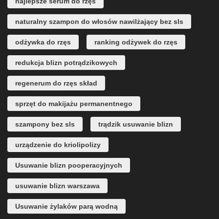
najlepsze serum do rzęs
naturalny szampon do włosów nawilżający bez sls
odżywka do rzęs
ranking odżywek do rzęs
redukcja blizn potrądzikowych
regenerum do rzęs skład
sprzęt do makijażu permanentnego
szampony bez sls
trądzik usuwanie blizn
urządzenie do kriolipolizy
Usuwanie blizn pooperacyjnych
usuwanie blizn warszawa
Usuwanie żylaków parą wodną