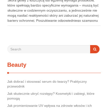
Skóra głowy z łuszczycą lub egzemą wymaga produktów,
które spełniają bardzo specyficzne wymagania – muszą być
skuteczne w codziennym oczyszczaniu, a jednocześnie nie
mogą nasilać reaktywności skóry ani zaburzać jej naturalnej
bariery ochronnej. Poszukiwanie odpowiedniego szamponu
bywa dla wielu pacjentów procesem długim i frustrującym, bo
rynek jest pełen produktów deklarujących …
Beauty
Jak dobrać i stosować serum do twarzy? Praktyczny
przewodnik
Jak skutecznie ukryć rozstępy? Kosmetyki i zabiegi, które
pomogą
Jak promieniowanie UV wpływa na zdrowie włosów i ich