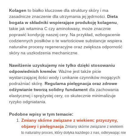
Kolagen
to białko kluczowe dla struktury skóry i ma
zasadnicze znaczenie dla utrzymania jej jędrności.
Dieta
bogata w składniki wspierające produkcję kolagenu
,
takie jak witamina C czy aminokwasy, może znacznie
poprawić kondycję naszej cery. Na przykład, wzbogacenie
codziennych posiłków o te wartościowe substancje wspiera
naturalne procesy regeneracyjne oraz zwiększa odporność
skóry na uszkodzenia mechaniczne.
Nawilżenie uzyskujemy nie tylko dzięki stosowaniu
odpowiednich kremów
. Ważne jest także picie
wystarczającej ilości wody i unikanie czynników mogących
podrażniać skórę.
Regularna pielęgnacja oraz zdrowe
odżywianie tworzą solidny fundament
dla zachowania
elastycznej i sprężystej cery, co skutecznie minimalizuje
ryzyko odgniatania.
Podobne wpisy w tym temacie:
Zmiany skórne związane z wiekiem: przyczyny,
objawy i pielęgnacja
Zmiany skórne związane z wiekiem
to naturalny proces, który dotyka każdego z nas, odkrywając nie