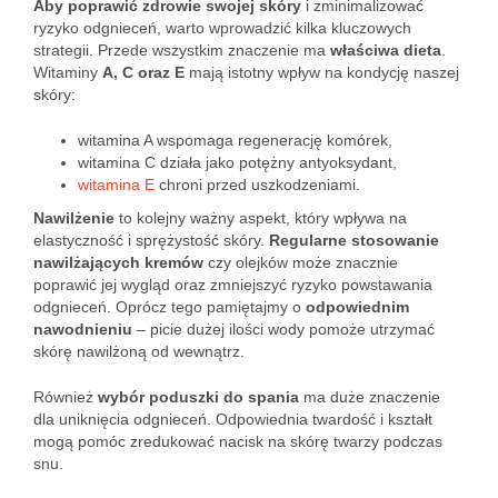
Aby poprawić zdrowie swojej skóry
i zminimalizować
ryzyko odgnieceń, warto wprowadzić kilka kluczowych
strategii. Przede wszystkim znaczenie ma
właściwa dieta
.
Witaminy
A, C oraz E
mają istotny wpływ na kondycję naszej
skóry:
witamina A wspomaga regenerację komórek,
witamina C działa jako potężny antyoksydant,
witamina E
chroni przed uszkodzeniami.
Nawilżenie
to kolejny ważny aspekt, który wpływa na
elastyczność i sprężystość skóry.
Regularne stosowanie
nawilżających kremów
czy olejków może znacznie
poprawić jej wygląd oraz zmniejszyć ryzyko powstawania
odgnieceń. Oprócz tego pamiętajmy o
odpowiednim
nawodnieniu
– picie dużej ilości wody pomoże utrzymać
skórę nawilżoną od wewnątrz.
Również
wybór poduszki do spania
ma duże znaczenie
dla uniknięcia odgnieceń. Odpowiednia twardość i kształt
mogą pomóc zredukować nacisk na skórę twarzy podczas
snu.