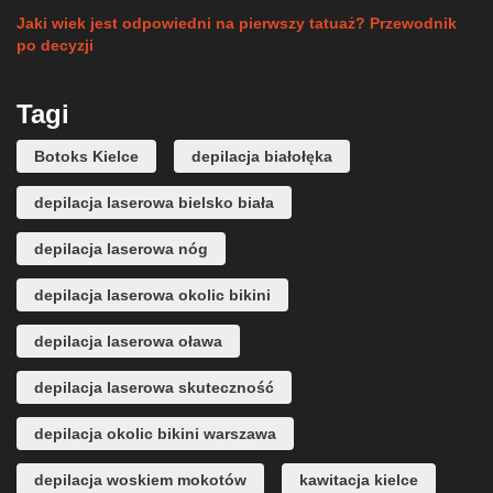
Jaki wiek jest odpowiedni na pierwszy tatuaż? Przewodnik
po decyzji
Tagi
Botoks Kielce
depilacja białołęka
depilacja laserowa bielsko biała
depilacja laserowa nóg
depilacja laserowa okolic bikini
depilacja laserowa oława
depilacja laserowa skuteczność
depilacja okolic bikini warszawa
depilacja woskiem mokotów
kawitacja kielce