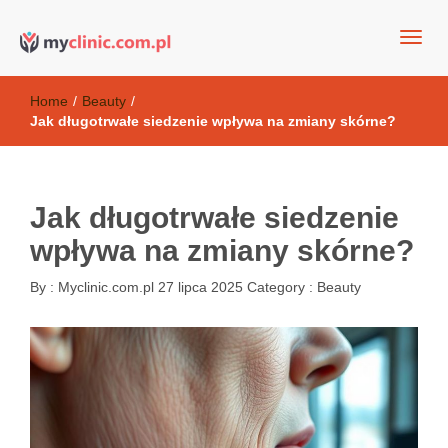
my clinic Kielce. naturalny krem do twarzy anti-age
Kosmetyki antyoksydacyjne
Home
/
Beauty
/
Jak długotrwałe siedzenie wpływa na zmiany skórne?
Jak długotrwałe siedzenie
wpływa na zmiany skórne?
By :
Myclinic.com.pl
27 lipca 2025
Category :
Beauty