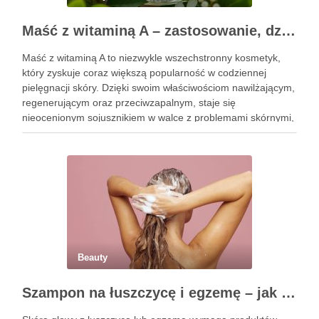
Maść z witaminą A – zastosowanie, działanie i bezpieczeństwo stosowania
Maść z witaminą A to niezwykle wszechstronny kosmetyk,
który zyskuje coraz większą popularność w codziennej
pielęgnacji skóry. Dzięki swoim właściwościom nawilżającym,
regenerującym oraz przeciwzapalnym, staje się
nieocenionym sojusznikiem w walce z problemami skórnymi,
takimi jak zmarszczki, trądzik czy podrażnienia. Jej działanie
na skórę twarzy nie tylko poprawia jej teksturę, ale …
Beauty
Szampon na łuszczycę i egzemę – jak świadomie dobierać produkty przy wrażliwej skórze głowy?