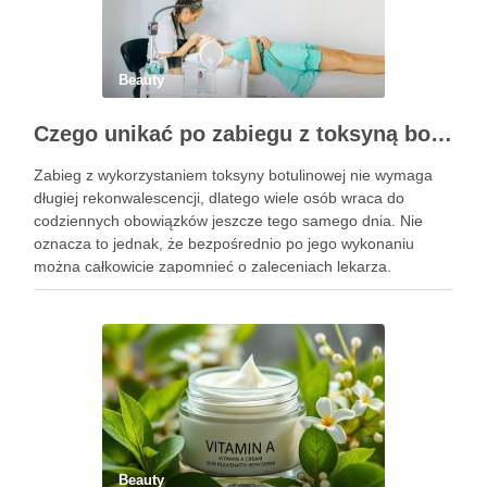
Beauty
Czego unikać po zabiegu z toksyną botulinową?
Zabieg z wykorzystaniem toksyny botulinowej nie wymaga
długiej rekonwalescencji, dlatego wiele osób wraca do
codziennych obowiązków jeszcze tego samego dnia. Nie
oznacza to jednak, że bezpośrednio po jego wykonaniu
można całkowicie zapomnieć o zaleceniach lekarza.
Pierwsze godziny i dni po zabiegu mają znaczenie dla
uzyskania oczekiwanego efektu oraz prawidłowego działania
…
Beauty