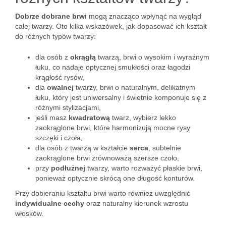
Dobrze dobrane brwi
mogą znacząco wpłynąć na wygląd
całej twarzy. Oto kilka wskazówek, jak dopasować ich kształt
do różnych typów twarzy:
dla osób z
okrągłą
twarzą, brwi o wysokim i wyraźnym
łuku, co nadaje optycznej smukłości oraz łagodzi
krągłość rysów,
dla
owalnej
twarzy, brwi o naturalnym, delikatnym
łuku, który jest uniwersalny i świetnie komponuje się z
różnymi stylizacjami,
jeśli masz
kwadratową
twarz, wybierz lekko
zaokrąglone brwi, które harmonizują mocne rysy
szczęki i czoła,
dla osób z twarzą w kształcie
serca
, subtelnie
zaokrąglone brwi zrównoważą szersze czoło,
przy
podłużnej
twarzy, warto rozważyć płaskie brwi,
ponieważ optycznie skrócą one długość konturów.
Przy dobieraniu kształtu brwi warto również uwzględnić
indywidualne cechy
oraz naturalny kierunek wzrostu
włosków.