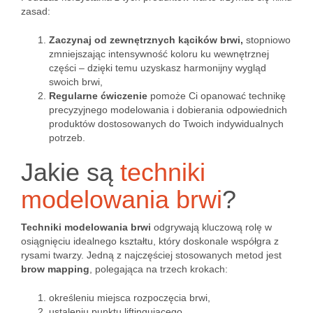
zasad:
Zaczynaj od zewnętrznych kącików brwi,
stopniowo
zmniejszając intensywność koloru ku wewnętrznej
części – dzięki temu uzyskasz harmonijny wygląd
swoich brwi,
Regularne ćwiczenie
pomoże Ci opanować technikę
precyzyjnego modelowania i dobierania odpowiednich
produktów dostosowanych do Twoich indywidualnych
potrzeb.
Jakie są
techniki
modelowania brwi
?
Techniki modelowania brwi
odgrywają kluczową rolę w
osiągnięciu idealnego kształtu, który doskonale współgra z
rysami twarzy. Jedną z najczęściej stosowanych metod jest
brow mapping
, polegająca na trzech krokach:
określeniu miejsca rozpoczęcia brwi,
ustaleniu punktu liftingującego,