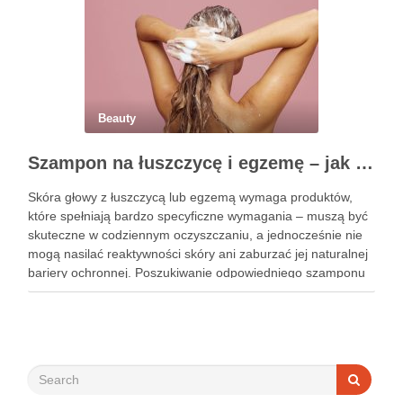
Beauty
Szampon na łuszczycę i egzemę – jak świadomie dobierać produkty przy wrażliwej skórze głowy?
Skóra głowy z łuszczycą lub egzemą wymaga produktów,
które spełniają bardzo specyficzne wymagania – muszą być
skuteczne w codziennym oczyszczaniu, a jednocześnie nie
mogą nasilać reaktywności skóry ani zaburzać jej naturalnej
bariery ochronnej. Poszukiwanie odpowiedniego szamponu
bywa dla wielu pacjentów procesem długim i frustrującym, bo
rynek jest pełen produktów deklarujących …