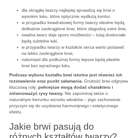
dla okrągłej twarzy najlepiej sprawdzą się brwi o
wysokim łuku, które optycznie wydłużą kontur,
w przypadku kwadratowej formy twarzy idealne będą
delikatnie zaokrąglone brwi, które złagodzą ostre linie,
owalna twarz daje sporo możliwości – tutaj doskonałe
będą subtelne łuki,
w przypadku twarzy w kształcie serca warto postawić
na lekko zaokrąglone brwi,
natomiast dla podłużnej formy lepsze będą płaskie
brwi bez wyraźnego łuku.
Podczas wyboru kształtu brwi istotne jest również ich
rozstawienie oraz punkt załamania.
Grubość brwi odgrywa
kluczową rolę;
pełniejsze mogą dodać charakteru i
zrównoważyć rysy twarzy.
Nie zapominaj także o
naturalnym kierunku wzrostu włosków – jego zachowanie
przyczyni się do uzyskania harmonijnego i estetycznego
efektu.
Jakie brwi pasują do
różnych kształtów twarzy?