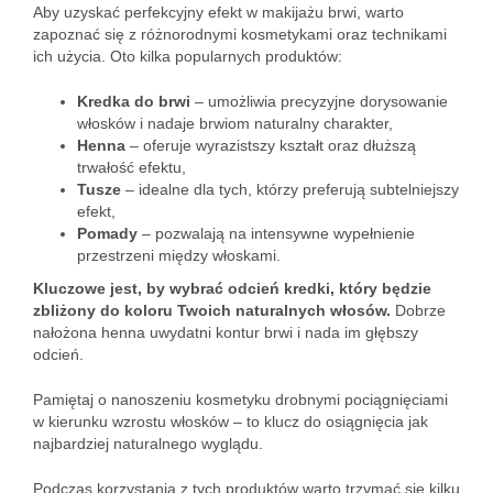
Aby uzyskać perfekcyjny efekt w makijażu brwi, warto
zapoznać się z różnorodnymi kosmetykami oraz technikami
ich użycia. Oto kilka popularnych produktów:
Kredka do brwi
– umożliwia precyzyjne dorysowanie
włosków i nadaje brwiom naturalny charakter,
Henna
– oferuje wyrazistszy kształt oraz dłuższą
trwałość efektu,
Tusze
– idealne dla tych, którzy preferują subtelniejszy
efekt,
Pomady
– pozwalają na intensywne wypełnienie
przestrzeni między włoskami.
Kluczowe jest, by wybrać odcień kredki, który będzie
zbliżony do koloru Twoich naturalnych włosów.
Dobrze
nałożona henna uwydatni kontur brwi i nada im głębszy
odcień.
Pamiętaj o nanoszeniu kosmetyku drobnymi pociągnięciami
w kierunku wzrostu włosków – to klucz do osiągnięcia jak
najbardziej naturalnego wyglądu.
Podczas korzystania z tych produktów warto trzymać się kilku