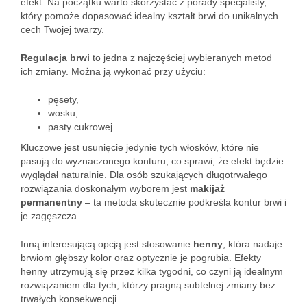
efekt. Na początku warto skorzystać z porady specjalisty,
który pomoże dopasować idealny kształt brwi do unikalnych
cech Twojej twarzy.
Regulacja brwi
to jedna z najczęściej wybieranych metod
ich zmiany. Można ją wykonać przy użyciu:
pęsety,
wosku,
pasty cukrowej.
Kluczowe jest usunięcie jedynie tych włosków, które nie
pasują do wyznaczonego konturu, co sprawi, że efekt będzie
wyglądał naturalnie. Dla osób szukających długotrwałego
rozwiązania doskonałym wyborem jest
makijaż
permanentny
– ta metoda skutecznie podkreśla kontur brwi i
je zagęszcza.
Inną interesującą opcją jest stosowanie
henny
, która nadaje
brwiom głębszy kolor oraz optycznie je pogrubia. Efekty
henny utrzymują się przez kilka tygodni, co czyni ją idealnym
rozwiązaniem dla tych, którzy pragną subtelnej zmiany bez
trwałych konsekwencji.