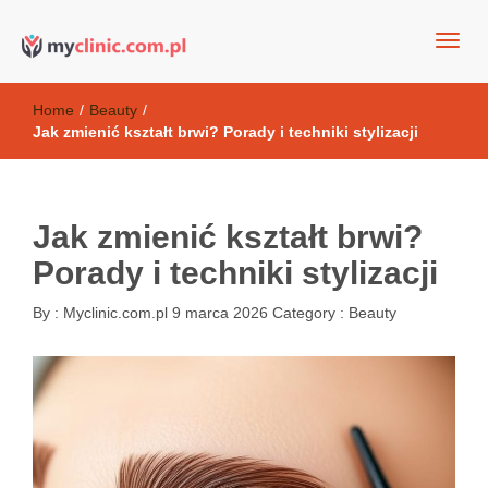
my clinic Kielce. naturalny krem do twarzy anti-age
Kosmetyki antyoksydacyjne
Home
/
Beauty
/
Jak zmienić kształt brwi? Porady i techniki stylizacji
Jak zmienić kształt brwi?
Porady i techniki stylizacji
By :
Myclinic.com.pl
9 marca 2026
Category :
Beauty