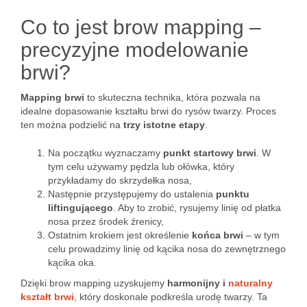
Co to jest brow mapping –
precyzyjne modelowanie
brwi?
Mapping brwi
to skuteczna technika, która pozwala na
idealne dopasowanie kształtu brwi do rysów twarzy. Proces
ten można podzielić na
trzy istotne etapy
.
Na początku wyznaczamy
punkt startowy brwi
. W
tym celu używamy pędzla lub ołówka, który
przykładamy do skrzydełka nosa,
Następnie przystępujemy do ustalenia
punktu
liftingującego
. Aby to zrobić, rysujemy linię od płatka
nosa przez środek źrenicy,
Ostatnim krokiem jest określenie
końca brwi
– w tym
celu prowadzimy linię od kącika nosa do zewnętrznego
kącika oka.
Dzięki brow mapping uzyskujemy
harmonijny i
naturalny
kształt brwi
, który doskonale podkreśla urodę twarzy. Ta