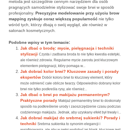
metoda jest szczególnie cennym narzędziem dla osób
pragnących samodzielnie stylizować swoje brwi w sposób
profesjonalny.
Precyzyjne modelowanie przy użyciu brow
mapping zyskuje coraz większą popularność
nie tylko
wśród tych, którzy dbają o swój wygląd, ale również w
salonach kosmetycznych.
Podobne wpisy w tym temacie:
Jak dbać o brodę: mycie, pielęgnacja i techniki
stylizacji
Czysta i zadbana broda to nie tylko kwestia estetyki,
ale również zdrowia. Regularne mycie zarostu jest kluczowym
elementem pielęgnacji, który pomaga w...
Jak dobrać kolor brwi? Kluczowe zasady i porady
ekspertów
Dobór koloru brwi to kluczowy element, który
może odmienić całe oblicze twarzy. Odpowiednio dobrany kolor
brwi nie tylko podkreśla rysy, ale również...
Jak dbać o brwi po makijażu permanentnym?
Praktyczne porady
Makijaż permanentny brwi to doskonały
sposób na podkreślenie urody i zaoszczędzenie czasu podczas
codziennego makijażu. Jednak, aby uzyskany efekt był trwały i...
Jak dobrać makijaż do srebrnej sukienki? Porady i
techniki
Srebrna sukienka to synonim elegancji i
wyrafinowania, ale aby w pełni wydobyć jej blask, kluczowe jest