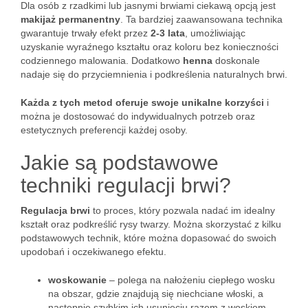
Dla osób z rzadkimi lub jasnymi brwiami ciekawą opcją jest
makijaż permanentny
. Ta bardziej zaawansowana technika
gwarantuje trwały efekt przez
2-3 lata
, umożliwiając
uzyskanie wyraźnego kształtu oraz koloru bez konieczności
codziennego malowania. Dodatkowo
henna
doskonale
nadaje się do przyciemnienia i podkreślenia naturalnych brwi.
Każda z tych metod oferuje swoje unikalne korzyści
i
można je dostosować do indywidualnych potrzeb oraz
estetycznych preferencji każdej osoby.
Jakie są podstawowe
techniki regulacji brwi?
Regulacja brwi
to proces, który pozwala nadać im idealny
kształt oraz podkreślić rysy twarzy. Można skorzystać z kilku
podstawowych technik, które można dopasować do swoich
upodobań i oczekiwanego efektu.
woskowanie
– polega na nałożeniu ciepłego wosku
na obszar, gdzie znajdują się niechciane włoski, a
następnie szybkim ich usunięciu razem z woskiem,