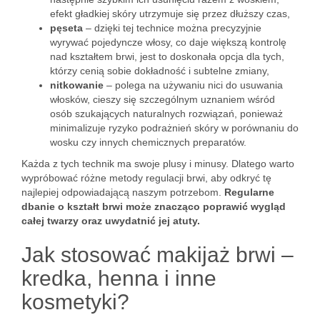
efekt gładkiej skóry utrzymuje się przez dłuższy czas,
pęseta
– dzięki tej technice można precyzyjnie
wyrywać pojedyncze włosy, co daje większą kontrolę
nad kształtem brwi, jest to doskonała opcja dla tych,
którzy cenią sobie dokładność i subtelne zmiany,
nitkowanie
– polega na używaniu nici do usuwania
włosków, cieszy się szczególnym uznaniem wśród
osób szukających naturalnych rozwiązań, ponieważ
minimalizuje ryzyko podrażnień skóry w porównaniu do
wosku czy innych chemicznych preparatów.
Każda z tych technik ma swoje plusy i minusy. Dlatego warto
wypróbować różne metody regulacji brwi, aby odkryć tę
najlepiej odpowiadającą naszym potrzebom.
Regularne
dbanie o kształt brwi może znacząco poprawić wygląd
całej twarzy oraz uwydatnić jej atuty.
Jak stosować makijaż brwi –
kredka, henna i inne
kosmetyki?