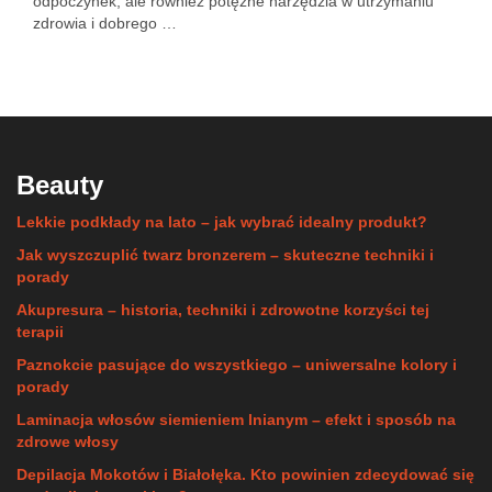
odpoczynek, ale również potężne narzędzia w utrzymaniu
zdrowia i dobrego …
Beauty
Lekkie podkłady na lato – jak wybrać idealny produkt?
Jak wyszczuplić twarz bronzerem – skuteczne techniki i
porady
Akupresura – historia, techniki i zdrowotne korzyści tej
terapii
Paznokcie pasujące do wszystkiego – uniwersalne kolory i
porady
Laminacja włosów siemieniem lnianym – efekt i sposób na
zdrowe włosy
Depilacja Mokotów i Białołęka. Kto powinien zdecydować się