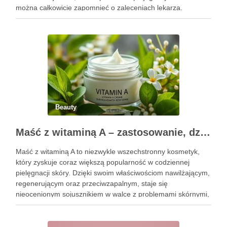
można całkowicie zapomnieć o zaleceniach lekarza.
Pierwsze godziny i dni po zabiegu mają znaczenie dla
uzyskania oczekiwanego efektu oraz prawidłowego działania
…
Beauty
Maść z witaminą A – zastosowanie, działanie i bezpieczeństwo stosowania
Maść z witaminą A to niezwykle wszechstronny kosmetyk,
który zyskuje coraz większą popularność w codziennej
pielęgnacji skóry. Dzięki swoim właściwościom nawilżającym,
regenerującym oraz przeciwzapalnym, staje się
nieocenionym sojusznikiem w walce z problemami skórnymi,
takimi jak zmarszczki, trądzik czy podrażnienia. Jej działanie
na skórę twarzy nie tylko poprawia jej teksturę, ale …