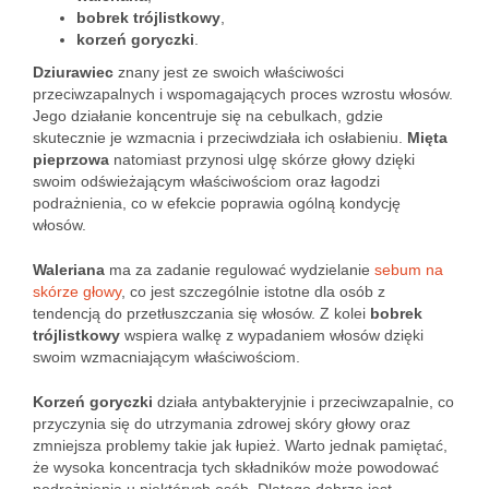
bobrek trójlistkowy
,
korzeń goryczki
.
Dziurawiec
znany jest ze swoich właściwości
przeciwzapalnych i wspomagających proces wzrostu włosów.
Jego działanie koncentruje się na cebulkach, gdzie
skutecznie je wzmacnia i przeciwdziała ich osłabieniu.
Mięta
pieprzowa
natomiast przynosi ulgę skórze głowy dzięki
swoim odświeżającym właściwościom oraz łagodzi
podrażnienia, co w efekcie poprawia ogólną kondycję
włosów.
Waleriana
ma za zadanie regulować wydzielanie
sebum na
skórze głowy
, co jest szczególnie istotne dla osób z
tendencją do przetłuszczania się włosów. Z kolei
bobrek
trójlistkowy
wspiera walkę z wypadaniem włosów dzięki
swoim wzmacniającym właściwościom.
Korzeń goryczki
działa antybakteryjnie i przeciwzapalnie, co
przyczynia się do utrzymania zdrowej skóry głowy oraz
zmniejsza problemy takie jak łupież. Warto jednak pamiętać,
że wysoka koncentracja tych składników może powodować