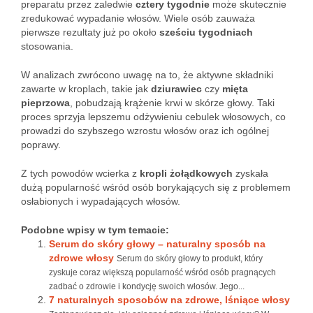
preparatu przez zaledwie
cztery tygodnie
może skutecznie
zredukować wypadanie włosów. Wiele osób zauważa
pierwsze rezultaty już po około
sześciu tygodniach
stosowania.
W analizach zwrócono uwagę na to, że aktywne składniki
zawarte w kroplach, takie jak
dziurawiec
czy
mięta
pieprzowa
, pobudzają krążenie krwi w skórze głowy. Taki
proces sprzyja lepszemu odżywieniu cebulek włosowych, co
prowadzi do szybszego wzrostu włosów oraz ich ogólnej
poprawy.
Z tych powodów wcierka z
kropli żołądkowych
zyskała
dużą popularność wśród osób borykających się z problemem
osłabionych i wypadających włosów.
Podobne wpisy w tym temacie:
Serum do skóry głowy – naturalny sposób na
zdrowe włosy
Serum do skóry głowy to produkt, który
zyskuje coraz większą popularność wśród osób pragnących
zadbać o zdrowie i kondycję swoich włosów. Jego...
7 naturalnych sposobów na zdrowe, lśniące włosy