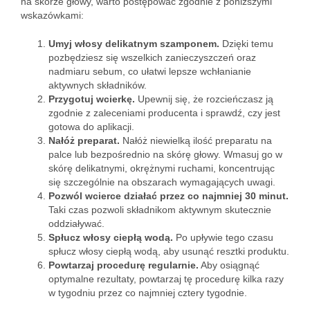
na skórze głowy, warto postępować zgodnie z poniższymi
wskazówkami:
Umyj włosy delikatnym szamponem.
Dzięki temu
pozbędziesz się wszelkich zanieczyszczeń oraz
nadmiaru sebum, co ułatwi lepsze wchłanianie
aktywnych składników.
Przygotuj wcierkę.
Upewnij się, że rozcieńczasz ją
zgodnie z zaleceniami producenta i sprawdź, czy jest
gotowa do aplikacji.
Nałóż preparat.
Nałóż niewielką ilość preparatu na
palce lub bezpośrednio na skórę głowy. Wmasuj go w
skórę delikatnymi, okrężnymi ruchami, koncentrując
się szczególnie na obszarach wymagających uwagi.
Pozwól wcierce działać przez co najmniej 30 minut.
Taki czas pozwoli składnikom aktywnym skutecznie
oddziaływać.
Spłucz włosy ciepłą wodą.
Po upływie tego czasu
spłucz włosy ciepłą wodą, aby usunąć resztki produktu.
Powtarzaj procedurę regularnie.
Aby osiągnąć
optymalne rezultaty, powtarzaj tę procedurę kilka razy
w tygodniu przez co najmniej cztery tygodnie.