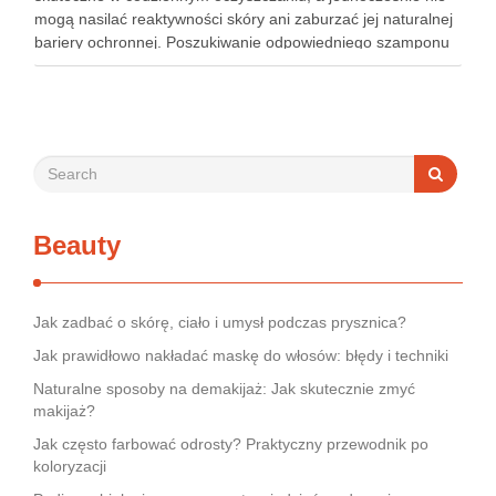
mogą nasilać reaktywności skóry ani zaburzać jej naturalnej
bariery ochronnej. Poszukiwanie odpowiedniego szamponu
bywa dla wielu pacjentów procesem długim i frustrującym, bo
rynek jest pełen produktów deklarujących …
Beauty
Jak zadbać o skórę, ciało i umysł podczas prysznica?
Jak prawidłowo nakładać maskę do włosów: błędy i techniki
Naturalne sposoby na demakijaż: Jak skutecznie zmyć
makijaż?
Jak często farbować odrosty? Praktyczny przewodnik po
koloryzacji