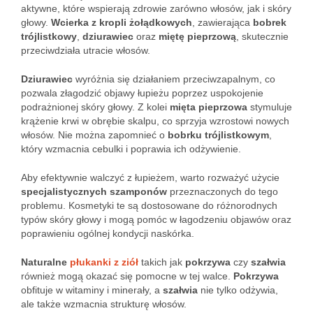
aktywne, które wspierają zdrowie zarówno włosów, jak i skóry
głowy.
Wcierka z kropli żołądkowych
, zawierająca
bobrek
trójlistkowy
,
dziurawiec
oraz
miętę pieprzową
, skutecznie
przeciwdziała utracie włosów.
Dziurawiec
wyróżnia się działaniem przeciwzapalnym, co
pozwala złagodzić objawy łupieżu poprzez uspokojenie
podrażnionej skóry głowy. Z kolei
mięta pieprzowa
stymuluje
krążenie krwi w obrębie skalpu, co sprzyja wzrostowi nowych
włosów. Nie można zapomnieć o
bobrku trójlistkowym
,
który wzmacnia cebulki i poprawia ich odżywienie.
Aby efektywnie walczyć z łupieżem, warto rozważyć użycie
specjalistycznych szamponów
przeznaczonych do tego
problemu. Kosmetyki te są dostosowane do różnorodnych
typów skóry głowy i mogą pomóc w łagodzeniu objawów oraz
poprawieniu ogólnej kondycji naskórka.
Naturalne
płukanki z ziół
takich jak
pokrzywa
czy
szałwia
również mogą okazać się pomocne w tej walce.
Pokrzywa
obfituje w witaminy i minerały, a
szałwia
nie tylko odżywia,
ale także wzmacnia strukturę włosów.