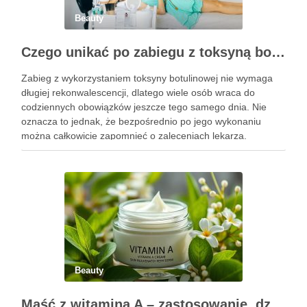
Beauty
Czego unikać po zabiegu z toksyną botulinową?
Zabieg z wykorzystaniem toksyny botulinowej nie wymaga
długiej rekonwalescencji, dlatego wiele osób wraca do
codziennych obowiązków jeszcze tego samego dnia. Nie
oznacza to jednak, że bezpośrednio po jego wykonaniu
można całkowicie zapomnieć o zaleceniach lekarza.
Pierwsze godziny i dni po zabiegu mają znaczenie dla
uzyskania oczekiwanego efektu oraz prawidłowego działania
…
Beauty
Maść z witaminą A – zastosowanie, działanie i bezpieczeństwo stosowania