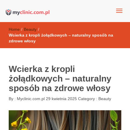
my clinic Kielce. naturalny krem do twarzy anti-age
Kosmetyki antyoksydacyjne
Home
/
Beauty
/
Wcierka z kropli żołądkowych – naturalny sposób na
zdrowe włosy
Wcierka z kropli
żołądkowych – naturalny
sposób na zdrowe włosy
By :
Myclinic.com.pl
29 kwietnia 2025
Category :
Beauty