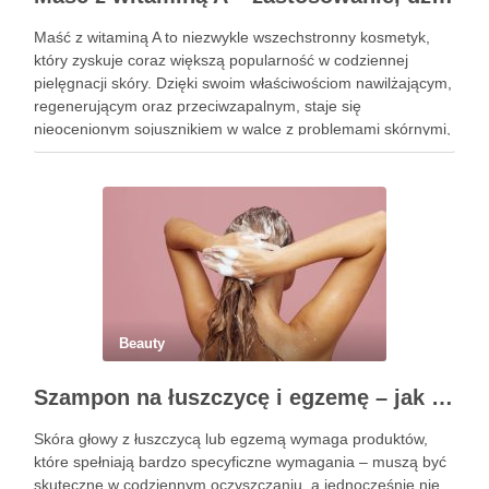
Maść z witaminą A to niezwykle wszechstronny kosmetyk,
który zyskuje coraz większą popularność w codziennej
pielęgnacji skóry. Dzięki swoim właściwościom nawilżającym,
regenerującym oraz przeciwzapalnym, staje się
nieocenionym sojusznikiem w walce z problemami skórnymi,
takimi jak zmarszczki, trądzik czy podrażnienia. Jej działanie
na skórę twarzy nie tylko poprawia jej teksturę, ale …
Beauty
Szampon na łuszczycę i egzemę – jak świadomie dobierać produkty przy wrażliwej skórze głowy?
Skóra głowy z łuszczycą lub egzemą wymaga produktów,
które spełniają bardzo specyficzne wymagania – muszą być
skuteczne w codziennym oczyszczaniu, a jednocześnie nie