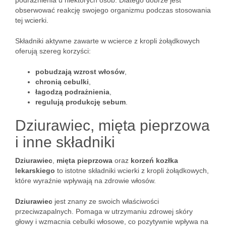
podrażnienia u niektórych osób. Dlatego dobrze jest
obserwować reakcję swojego organizmu podczas stosowania
tej wcierki.
Składniki aktywne zawarte w wcierce z kropli żołądkowych
oferują szereg korzyści:
pobudzają wzrost włosów
,
chronią cebulki
,
łagodzą podrażnienia
,
regulują produkcję sebum
.
Dziurawiec, mięta pieprzowa
i inne składniki
Dziurawiec
,
mięta pieprzowa
oraz
korzeń kozłka
lekarskiego
to istotne składniki wcierki z kropli żołądkowych,
które wyraźnie wpływają na zdrowie włosów.
Dziurawiec
jest znany ze swoich właściwości
przeciwzapalnych. Pomaga w utrzymaniu zdrowej skóry
głowy i wzmacnia cebulki włosowe, co pozytywnie wpływa na