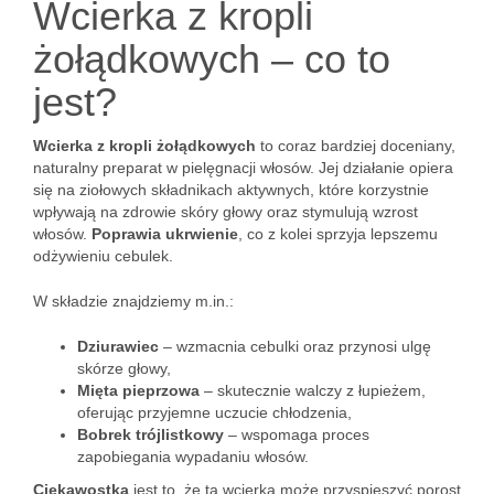
Wcierka z kropli
żołądkowych – co to
jest?
Wcierka z kropli żołądkowych
to coraz bardziej doceniany,
naturalny preparat w pielęgnacji włosów. Jej działanie opiera
się na ziołowych składnikach aktywnych, które korzystnie
wpływają na zdrowie skóry głowy oraz stymulują wzrost
włosów.
Poprawia ukrwienie
, co z kolei sprzyja lepszemu
odżywieniu cebulek.
W składzie znajdziemy m.in.:
Dziurawiec
– wzmacnia cebulki oraz przynosi ulgę
skórze głowy,
Mięta pieprzowa
– skutecznie walczy z łupieżem,
oferując przyjemne uczucie chłodzenia,
Bobrek trójlistkowy
– wspomaga proces
zapobiegania wypadaniu włosów.
Ciekawostką
jest to, że ta wcierka może przyspieszyć porost