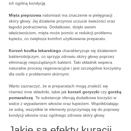
ich ogólną kondycję.
Mięta pieprzowa
natomiast ma znaczenie w pielęgnacji
skóry głowy. Jej działanie przynosi uczucie świeżości oraz
łagodzi podrażnienia. Dodatkowo, dzięki swoim
właściwościom, mięta może pomóc w redukcji problemu
łupieżu, co zwiększa komfort użytkowania preparatu.
Korzeń kozłka lekarskiego
charakteryzuje się działaniem
bakteriobójczym, co sprzyja zdrowiu skóry głowy poprzez
eliminację niepożądanych bakterii. Taki składnik wspiera
naturalne procesy regeneracyjne i jest szczególnie korzystny
dla osób z problemami skórnymi.
Warto zaznaczyć, że w preparatach mogą znaleźć się
również inne składniki, takie jak
korzeń goryczki
czy
gorzką
pomarańczę
. Te substancje oferują dodatkowe korzyści w
walce z wypadaniem włosów oraz łupieżem. Współdziałając
ze sobą, wszystkie te elementy przyczyniają się do poprawy
kondycji włosów oraz ogólnego zdrowia skóry głowy.
Jakie są efekty kuracji