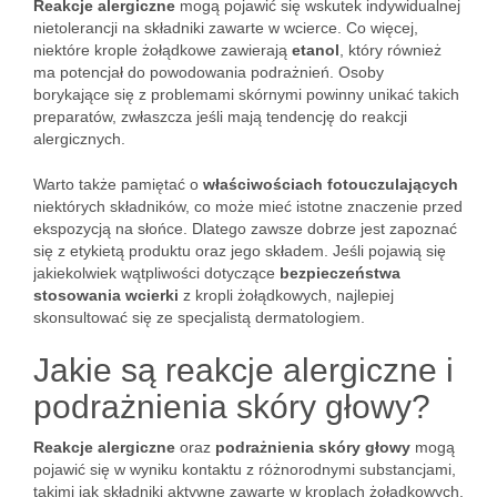
Reakcje alergiczne
mogą pojawić się wskutek indywidualnej
nietolerancji na składniki zawarte w wcierce. Co więcej,
niektóre krople żołądkowe zawierają
etanol
, który również
ma potencjał do powodowania podrażnień. Osoby
borykające się z problemami skórnymi powinny unikać takich
preparatów, zwłaszcza jeśli mają tendencję do reakcji
alergicznych.
Warto także pamiętać o
właściwościach fotouczulających
niektórych składników, co może mieć istotne znaczenie przed
ekspozycją na słońce. Dlatego zawsze dobrze jest zapoznać
się z etykietą produktu oraz jego składem. Jeśli pojawią się
jakiekolwiek wątpliwości dotyczące
bezpieczeństwa
stosowania wcierki
z kropli żołądkowych, najlepiej
skonsultować się ze specjalistą dermatologiem.
Jakie są reakcje alergiczne i
podrażnienia skóry głowy?
Reakcje alergiczne
oraz
podrażnienia skóry głowy
mogą
pojawić się w wyniku kontaktu z różnorodnymi substancjami,
takimi jak składniki aktywne zawarte w kroplach żołądkowych.