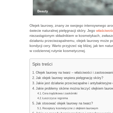
Beauty
Olejek laurowy, znany ze swojego intensywnego ar
świecie naturalnej pielęgnacji skóry. Jego
właściwośc
niezastąpionym składnikiem w kosmetykach, zwłaszc
działaniu przeciwzapalnemu, olejek laurowy może po
kondycji cery. Warto przyjrzeć się bliżej, jak ten na
w codziennej rutynie kosmetycznej.
Spis treści
Olejek laurowy na twarz – właściwości i zastosowani
Jak olejek laurowy wspiera pielęgnację skóry?
Jakie jest działanie przeciwzapalne i antybakteryjne
Jakie problemy skórne można leczyć olejkiem laur
Cera trądzikowa i zaskórniki
Łuszczyca i egzema
Jak stosować olejek laurowy na twarz?
Receptury kosmetyczne z olejkiem laurowym