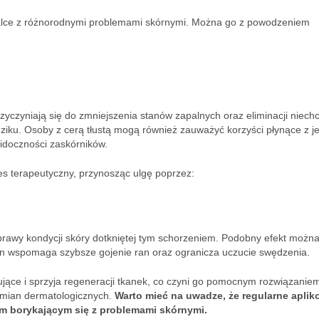
alce z różnorodnymi problemami skórnymi. Można go z powodzeniem
zyczyniają się do zmniejszenia stanów zapalnych oraz eliminacji niech
rądziku. Osoby z cerą tłustą mogą również zauważyć korzyści płynące z j
widoczności zaskórników.
es terapeutyczny, przynosząc ulgę poprzez:
prawy kondycji skóry dotkniętej tym schorzeniem. Podobny efekt możn
n wspomaga szybsze gojenie ran oraz ogranicza uczucie swędzenia.
jące i sprzyja regeneracji tkanek, co czyni go pomocnym rozwiązanie
zmian dermatologicznych.
Warto mieć na uwadze, że regularne aplik
m borykającym się z problemami skórnymi.