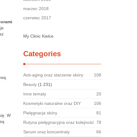
marzec 2018
czerwiec 2017
porami
je
az
My Clinic Kielce
Categories
Anti-aging oraz starzenie skóry
108
ową.
Beauty
(1 231)
Inne tematy
20
Kosmetyki naturalne oraz DIY
106
Pielęgnacja skóry
81
się. W
 są
Rutyna pielęgnacyjna oraz kolejność
78
Serum oraz koncentraty
66