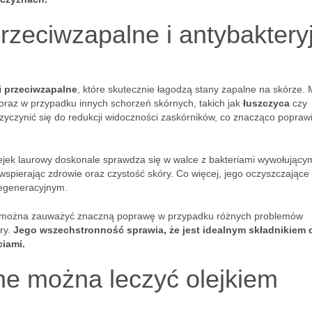
 przeciwzapalne i antybaktery
i
przeciwzapalne
, które skutecznie łagodzą stany zapalne na skórze.
 oraz w przypadku innych schorzeń skórnych, takich jak
łuszczyca
czy
zyczynić się do redukcji widoczności zaskórników, co znacząco popraw
lejek laurowy doskonale sprawdza się w walce z bakteriami wywołujący
 wspierając zdrowie oraz czystość skóry. Co więcej, jego oczyszczające 
regeneracyjnym.
ji, można zauważyć znaczną poprawę w przypadku różnych problemów
ry.
Jego wszechstronność sprawia, że jest idealnym składnikiem 
iami.
ne można leczyć olejkiem