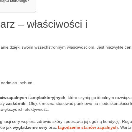
lejku laurowego?
?
arz – właściwości i
anie dzięki swoim wszechstronnym właściwościom. Jest niezwykle cen
ji nadmiaru sebum,
eciwzapalnych
i
antybakteryjnych
, które czynią go idealnym rozwiąz
czy
zaskórniki
. Olejek można stosować punktowo na niedoskonałości l
większyć ich efektywność.
nacji cery wspiera zdrowie skóry i poprawia jej ogólną kondycję. Regu
kie jak
wygładzenie cery
oraz
łagodzenie stanów zapalnych
. Warto