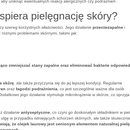
 aby uniknąć ewentualnych reakcji alergicznych czy podrażnień.
spiera pielęgnację skóry?
ący szereg korzystnych właściwości. Jego działanie
przeciwzapalne
i
z różnymi problemami skórnymi, takimi jak:
ąco zmniejszać stany zapalne oraz eliminować bakterie odpowied
a skórę
, ale także przyczynia się do jej lepszej kondycji. Regularne
ran
oraz
łagodzi podrażnienia
, co jest szczególnie ważne dla osób
odatkowo jego działanie stymuluje mikrokrążenie w skórze, co sprzyja
ż działanie
antyseptyczne
, co czyni go doskonałym składnikiem w pie
i ulgę w przypadku istniejących schorzeń skórnych, ale także skuteczni
iają, że olejek laurowy jest cenionym elementem naturalnej pielę
zczyznach.