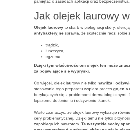
pamiętać o zasadach aplikacji oraz bezpieczeństwa,
Jak olejek laurowy w
Olejek laurowy
to skarb w pielęgnacji skóry, oferuj
antybakteryjne
sprawia, że skutecznie radzi sobie 
trądzik,
łuszczyca,
egzema.
Dzięki tym właściwościom olejek ten może znacz
za pojawiające się wypryski.
Co więcej, olejek laurowy nie tylko
nawilża
i
odżywi
stosowanie tego preparatu wspiera proces
gojenia 
borykających się z problemami dermatologicznymi. D
lepszemu dotlenieniu i odżywieniu tkanek.
Warto zaznaczyć, że olejek laurowy wykazuje równie
cery problematycznej. Dzięki temu nie tylko przynos
zapobiega ich nawrotom.
Te wszystkie cechy spraw
oraz wsparciem dla zdrowej skóry na wielu płas