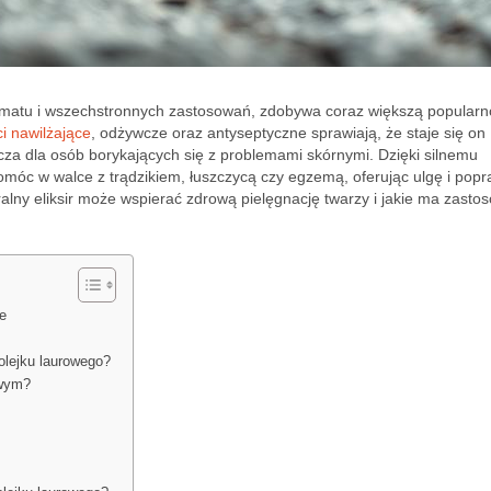
omatu i wszechstronnych zastosowań, zdobywa coraz większą popularn
i nawilżające
, odżywcze oraz antyseptyczne sprawiają, że staje się on
za dla osób borykających się z problemami skórnymi. Dzięki silnemu
móc w walce z trądzikiem, łuszczycą czy egzemą, oferując ulgę i pop
turalny eliksir może wspierać zdrową pielęgnację twarzy i jakie ma zasto
e
 olejku laurowego?
owym?