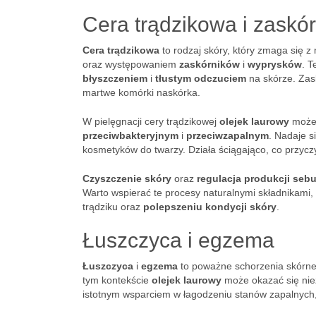
Cera trądzikowa i zaskór
Cera trądzikowa
to rodzaj skóry, który zmaga się 
oraz występowaniem
zaskórników
i
wyprysków
. T
błyszczeniem
i
tłustym odczuciem
na skórze. Zask
martwe komórki naskórka.
W pielęgnacji cery trądzikowej
olejek laurowy
może 
przeciwbakteryjnym
i
przeciwzapalnym
. Nadaje s
kosmetyków do twarzy. Działa ściągająco, co przycz
Czyszczenie skóry
oraz
regulacja produkcji seb
Warto wspierać te procesy naturalnymi składnikami,
trądziku oraz
polepszeniu kondycji skóry
.
Łuszczyca i egzema
Łuszczyca
i
egzema
to poważne schorzenia skórne,
tym kontekście
olejek laurowy
może okazać się niez
istotnym wsparciem w łagodzeniu stanów zapalnych, 