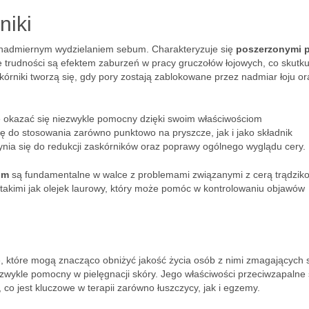
niki
z nadmiernym wydzielaniem sebum. Charakteryzuje się
poszerzonymi 
e trudności są efektem zaburzeń w pracy gruczołów łojowych, co skutku
órniki tworzą się, gdy pory zostają zablokowane przez nadmiar łoju or
okazać się niezwykle pomocny dzięki swoim właściwościom
ię do stosowania zarówno punktowo na pryszcze, jak i jako składnik
ynia się do redukcji zaskórników oraz poprawy ogólnego wyglądu cery.
um
są fundamentalne w walce z problemami związanymi z cerą trądzik
 takimi jak olejek laurowy, który może pomóc w kontrolowaniu objawów
 które mogą znacząco obniżyć jakość życia osób z nimi zmagających 
wykle pomocny w pielęgnacji skóry. Jego właściwości przeciwzapalne
co jest kluczowe w terapii zarówno łuszczycy, jak i egzemy.