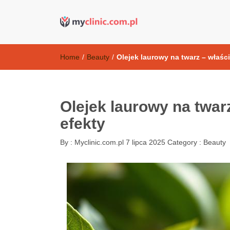
Kosmetyki ant
my clinic Kielce. naturalny krem do twarzy anti-age
Home
/
Beauty
/
Olejek laurowy na twarz – właśc
Olejek laurowy na twar
efekty
By :
Myclinic.com.pl
7 lipca 2025
Category :
Beauty