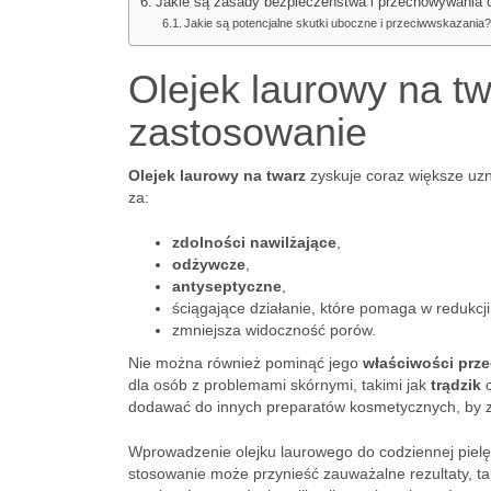
Jakie są zasady bezpieczeństwa i przechowywania o
Jakie są potencjalne skutki uboczne i przeciwwskazania
Olejek laurowy na tw
zastosowanie
Olejek laurowy na twarz
zyskuje coraz większe uzn
za:
zdolności nawilżające
,
odżywcze
,
antyseptyczne
,
ściągające działanie, które pomaga w redukc
zmniejsza widoczność porów.
Nie można również pominąć jego
właściwości prz
dla osób z problemami skórnymi, takimi jak
trądzik
dodawać do innych preparatów kosmetycznych, by z
Wprowadzenie olejku laurowego do codziennej pielęg
stosowanie może przynieść zauważalne rezultaty, ta